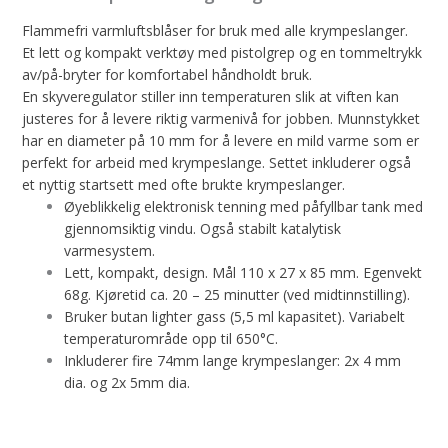
Flammefri varmluftsblåser for bruk med alle krympeslanger.
Et lett og kompakt verktøy med pistolgrep og en tommeltrykk
av/på-bryter for komfortabel håndholdt bruk.
En skyveregulator stiller inn temperaturen slik at viften kan
justeres for å levere riktig varmenivå for jobben. Munnstykket
har en diameter på 10 mm for å levere en mild varme som er
perfekt for arbeid med krympeslange. Settet inkluderer også
et nyttig startsett med ofte brukte krympeslanger.
Øyeblikkelig elektronisk tenning med påfyllbar tank med
gjennomsiktig vindu. Også stabilt katalytisk
varmesystem.
Lett, kompakt, design. Mål 110 x 27 x 85 mm. Egenvekt
68g. Kjøretid ca. 20 – 25 minutter (ved midtinnstilling).
Bruker butan lighter gass (5,5 ml kapasitet). Variabelt
temperaturområde opp til 650°C.
Inkluderer fire 74mm lange krympeslanger: 2x 4 mm
dia. og 2x 5mm dia.