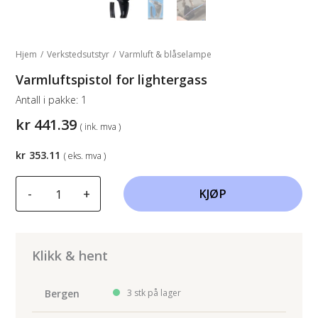
Hjem
/
Verkstedsutstyr
/
Varmluft & blåselampe
Varmluftspistol for lightergass
Antall i pakke:
1
kr
441.39
( ink. mva )
kr
353.11
( eks. mva )
Varmluftspistol
-
+
KJØP
for
lightergass
antall
Klikk & hent
Bergen
3 stk på lager