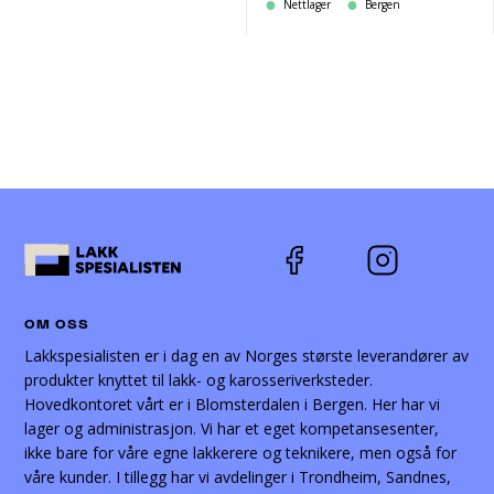
Nettlager
Bergen
har
flere
varianter.
Alternativene
kan
velges
på
produktsiden
OM OSS
Lakkspesialisten er i dag en av Norges største leverandører av
produkter knyttet til lakk- og karosseriverksteder.
Hovedkontoret vårt er i Blomsterdalen i Bergen. Her har vi
lager og administrasjon. Vi har et eget kompetansesenter,
ikke bare for våre egne lakkerere og teknikere, men også for
våre kunder. I tillegg har vi avdelinger i Trondheim, Sandnes,