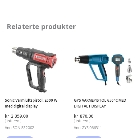
Relaterte produkter
Sonic
GYS
Varmluftspistol,
VARMEPISTOL
2000
650°C
W
MED
med
DIGITALT
digital
DISPLAY
display
Sonic Varmluftspistol, 2000 W
GYS VARMEPISTOL 650°C MED
med digital display
DIGITALT DISPLAY
kr
2 359.00
kr
870.00
( ink. mva )
( ink. mva )
Vnr: SON 832002
Vnr: GYS 066311