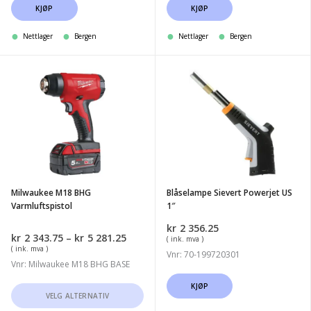
KJØP
KJØP
Nettlager
Bergen
Nettlager
Bergen
Milwaukee
Blåselampe
M18
Sievert
BHG
Powerjet
Varmluftspistol
US
1"
Milwaukee M18 BHG
Blåselampe Sievert Powerjet US
Varmluftspistol
1″
kr
2 356.25
Prisområde:
kr
2 343.75
–
kr
5 281.25
( ink. mva )
kr2
( ink. mva )
Vnr: 70-199720301
343.75
Vnr: Milwaukee M18 BHG BASE
til
kr5
KJØP
Dette
VELG ALTERNATIV
281.25
produktet