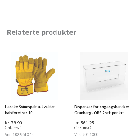
Relaterte produkter
Hanske
Dispenser
Svinespalt
for
a-
engangshansker
kvalitet
Granberg-
halvforet
OBS
str
2
10
stk
Hanske Svinespalt a-kvalitet
Dispenser for engangshansker
per
halvforet str 10
Granberg- OBS 2 stk per krt
krt
kr
78.90
kr
561.25
( ink. mva )
( ink. mva )
Vnr: 102.9610-10
Vnr: 904.1000