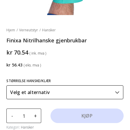
Hjem
/
Verneutstyr
/
Hansker
Finixa Nitrilhanske gjenbrukbar
kr
70.54
( ink. mva )
kr
56.43
( eks. mva )
STØRRELSE HANSKE/KLÆR
Finixa
-
+
KJØP
Nitrilhanske
gjenbrukbar
Kategori:
Hansker