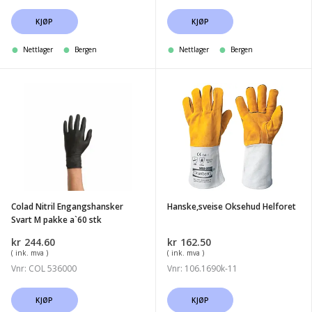
KJØP
KJØP
Nettlager
Bergen
Nettlager
Bergen
Colad
Hanske,sveise
Nitril
Oksehud
Engangshansker
Helforet
Svart
M
pakke
a`60
Colad Nitril Engangshansker
Hanske,sveise Oksehud Helforet
stk
Svart M pakke a`60 stk
kr
244.60
kr
162.50
( ink. mva )
( ink. mva )
Vnr: COL 536000
Vnr: 106.1690k-11
KJØP
KJØP