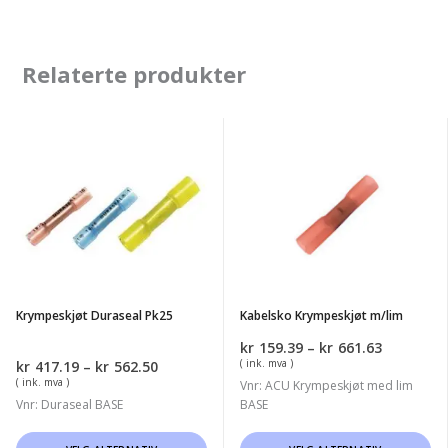
Relaterte produkter
Krympeskjøt
Kabelsko
Duraseal
Krympeskjøt
Pk25
m/lim
Krympeskjøt Duraseal Pk25
Kabelsko Krympeskjøt m/lim
Prisområ
kr
159.39
–
kr
661.63
kr159.39
Prisområde:
( ink. mva )
kr
417.19
–
kr
562.50
til
kr417.19
( ink. mva )
Vnr: ACU Krympeskjøt med lim
kr661.63
til
Vnr: Duraseal BASE
BASE
kr562.50
Dette
Dette