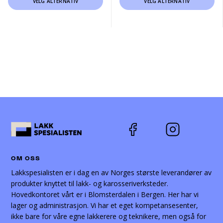
VELG ALTERNATIV
VELG ALTERNATIV
produktet
produktet
har
har
flere
flere
varianter.
varianter.
Alternativene
Alternativene
kan
kan
velges
velges
på
på
produktsiden
produktsiden
OM OSS
Lakkspesialisten er i dag en av Norges største leverandører av
produkter knyttet til lakk- og karosseriverksteder.
Hovedkontoret vårt er i Blomsterdalen i Bergen. Her har vi
lager og administrasjon. Vi har et eget kompetansesenter,
ikke bare for våre egne lakkerere og teknikere, men også for