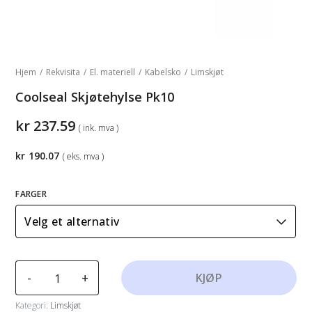
Hjem
/
Rekvisita
/
El. materiell
/
Kabelsko
/
Limskjøt
Coolseal Skjøtehylse Pk10
kr
237.59
( ink. mva )
kr
190.07
( eks. mva )
FARGER
Coolseal
-
+
KJØP
Skjøtehylse
Pk10
Kategori:
Limskjøt