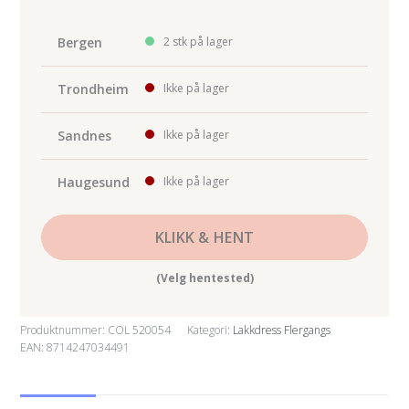
antall
Bergen
2 stk på lager
Trondheim
Ikke på lager
Sandnes
Ikke på lager
Haugesund
Ikke på lager
KLIKK & HENT
(Velg hentested)
Produktnummer:
COL 520054
Kategori:
Lakkdress Flergangs
EAN: 8714247034491