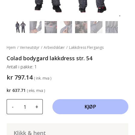
Hjem
/
Verneutstyr
/
Arbeidsklær
/
Lakkdress Flergangs
Colad bodygard lakkdress str. 54
Antall i pakke:
1
kr
797.14
( ink. mva )
kr
637.71
( eks. mva )
Colad
-
+
KJØP
bodygard
lakkdress
str.
54
Klikk & hent