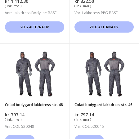
kr
1 112.30
kr
822.50
( ink. mva )
( ink. mva )
Vnr: Lakkdress Bodyline BASE
Vnr: Lakkdress PPG BASE
Dette
Dette
VELG ALTERNATIV
VELG ALTERNATIV
produktet
produktet
har
har
flere
flere
Colad
Colad
varianter.
varianter.
bodygard
bodygard
Alternativene
Alternativene
lakkdress
lakkdress
kan
kan
str.
str.
velges
velges
48
46
på
på
produktsiden
produktsiden
Colad bodygard lakkdress str. 48
Colad bodygard lakkdress str. 46
kr
797.14
kr
797.14
( ink. mva )
( ink. mva )
Vnr: COL 520048
Vnr: COL 520046