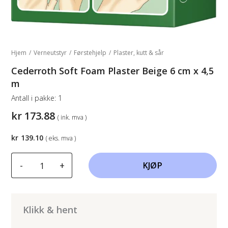
Hjem
/
Verneutstyr
/
Førstehjelp
/
Plaster, kutt & sår
Cederroth Soft Foam Plaster Beige 6 cm x 4,5
m
Antall i pakke:
1
kr
173.88
( ink. mva )
kr
139.10
( eks. mva )
Cederroth
-
+
KJØP
Soft
Foam
Plaster
Beige
Klikk & hent
6