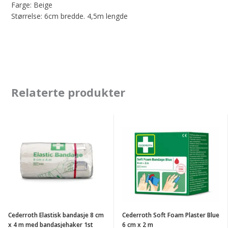
Farge: Beige
Størrelse: 6cm bredde. 4,5m lengde
Relaterte produkter
Cederroth
Cederroth
Elastisk
Soft
bandasje
Foam
8
Plaster
cm
Blue
x
6
4
cm
Cederroth Elastisk bandasje 8 cm
Cederroth Soft Foam Plaster Blue
m
x
x 4 m med bandasjehaker 1st
6 cm x 2 m