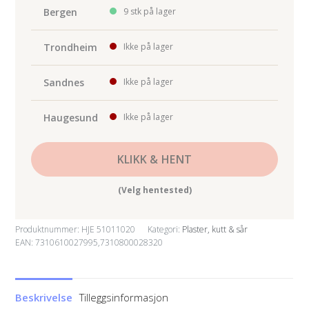
cm
Bergen
9 stk på lager
x
4,5
Trondheim
Ikke på lager
m
antall
Sandnes
Ikke på lager
Haugesund
Ikke på lager
KLIKK & HENT
(Velg hentested)
Produktnummer:
HJE 51011020
Kategori:
Plaster, kutt & sår
EAN: 7310610027995,7310800028320
Beskrivelse
Tilleggsinformasjon