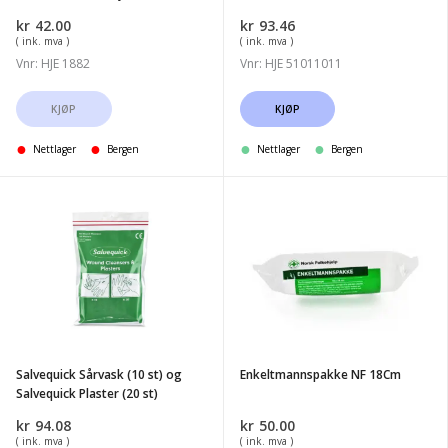
med
2
kr
42.00
kr
93.46
bandasjehaker
m
( ink. mva )
( ink. mva )
1st
Vnr: HJE 1882
Vnr: HJE 51011011
KJØP
KJØP
Nettlager
Bergen
Nettlager
Bergen
Salvequick
Enkeltmannspakke
Sårvask
NF
(10
18Cm
st)
og
Salvequick
Plaster
Salvequick Sårvask (10 st) og
Enkeltmannspakke NF 18Cm
(20
Salvequick Plaster (20 st)
st)
kr
94.08
kr
50.00
( ink. mva )
( ink. mva )