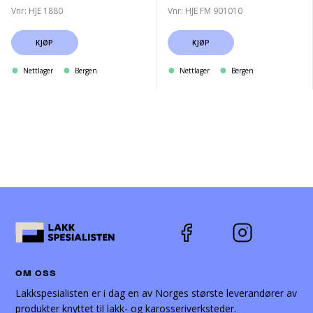
Vnr: HJE 1880
Vnr: HJE FM 901010
KJØP
KJØP
Nettlager
Bergen
Nettlager
Bergen
OM OSS
Lakkspesialisten er i dag en av Norges største leverandører av
produkter knyttet til lakk- og karosseriverksteder.