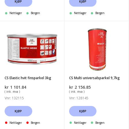
KJØP
KJØP
Nettlager
Bergen
Nettlager
Bergen
CS
CS
Elastic
Multi
hvit
universalsparkel
finsparkel
9,7kg
3kg
CS Elastic hvit finsparkel 3kg
CS Multi universalsparkel 9,7kg
kr
1 101.84
kr
2 156.85
( ink. mva )
( ink. mva )
Vnr: 132115
Vnr: 128145
KJØP
KJØP
Nettlager
Bergen
Nettlager
Bergen