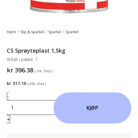
Hjem
/
Slip & sparkel
/
Sparkel
/
Sparkel
CS Sprøyteplast 1,5kg
Antall i pakke:
1
kr
396.38
( ink. mva )
kr
317.10
( eks. mva )
CS
-
Sprøyteplast
KJØP
1,5kg
+
antall