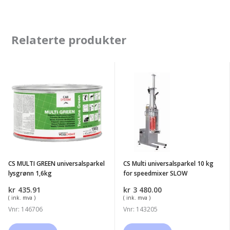
Relaterte produkter
CS
CS
MULTI
Multi
GREEN
universalsparkel
universalsparkel
10
lysgrønn
kg
1,6kg
for
speedmixer
CS MULTI GREEN universalsparkel
CS Multi universalsparkel 10 kg
SLOW
lysgrønn 1,6kg
for speedmixer SLOW
kr
435.91
kr
3 480.00
( ink. mva )
( ink. mva )
Vnr: 146706
Vnr: 143205