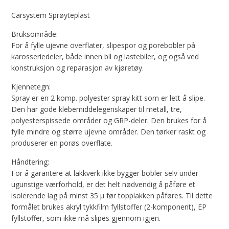
Carsystem Sprøyteplast
Bruksområde:
For å fylle ujevne overflater, slipespor og porebobler på
karosseriedeler, både innen bil og lastebiler, og også ved
konstruksjon og reparasjon av kjøretøy.
Kjennetegn:
Spray er en 2 komp. polyester spray kitt som er lett å slipe.
Den har gode klebemiddelegenskaper til metall, tre,
polyesterspissede områder og GRP-deler. Den brukes for å
fylle mindre og større ujevne områder. Den tørker raskt og
produserer en porøs overflate.
Håndtering:
For å garantere at lakkverk ikke bygger bobler selv under
ugunstige værforhold, er det helt nødvendig å påføre et
isolerende lag på minst 35 μ før topplakken påføres. Til dette
formålet brukes akryl tykkfilm fyllstoffer (2-komponent), EP
fyllstoffer, som ikke må slipes gjennom igjen.