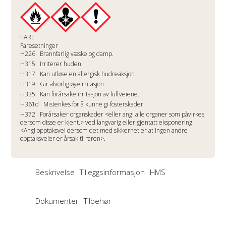
FARE
Faresetninger
H226
Brannfarlig væske og damp.
H315
Irriterer huden.
H317
Kan utløse en allergisk hudreaksjon.
H319
Gir alvorlig øyeirritasjon.
H335
Kan forårsake irritasjon av luftveiene.
H361d
Mistenkes for å kunne gi fosterskader.
H372
Forårsaker organskader <eller angi alle organer som påvirkes
dersom disse er kjent.> ved langvarig eller gjentatt eksponering
<Angi opptaksvei dersom det med sikkerhet er at ingen andre
opptaksveier er årsak til faren>.
Beskrivelse
Tilleggsinformasjon
HMS
Dokumenter
Tilbehør