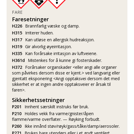
FARE
Faresetninger
H226
Brannfarlig væske og damp.
H315
Irriterer huden.
H317
Kan utløse en allergisk hudreaksjon.
H319
Gir alvorlig øyeirritasjon.
H335
Kan forårsake irritasjon av luftveiene.
H361d
Mistenkes for å kunne gi fosterskader.
H372
Forårsaker organskader <eller angi alle organer
som påvirkes dersom disse er kjent.> ved langvarig eller
gjentatt eksponering <Angi opptaksvei dersom det med
sikkerhet er at ingen andre opptaksveier er årsak til
faren>.
Sikkerhetssetninger
P201
Innhent særskilt instruks før bruk.
P210
Holdes vekk fra varme/gnister/åpen
flamme/varme overflater. — Røyking forbudt.
P260
Ikke innånd støv/røyk/gass/tåke/damp/aerosoler.
P271
Brukes bare utendørs eller i et godt ventilert