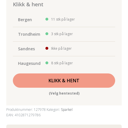
Klikk & hent
Bergen
11 stk på lager
Trondheim
3 stk på lager
Sandnes
Ikke på lager
Haugesund
8 stk på lager
KLIKK & HENT
(Velg hentested)
Produktnummer:
127978
Kategori:
Sparkel
EAN: 4102871279786