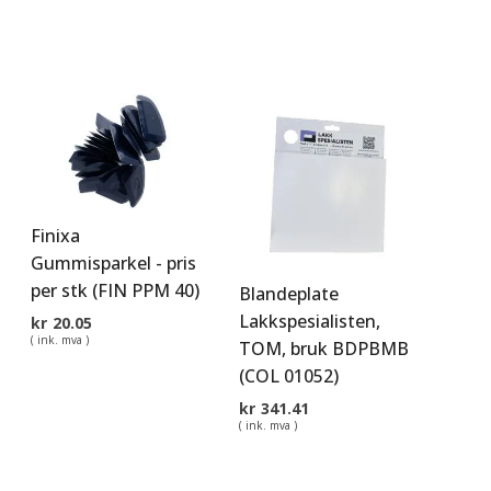
Finixa
Gummisparkel - pris
per stk (FIN PPM 40)
Blandeplate
Lakkspesialisten,
kr
20.05
( ink. mva )
TOM, bruk BDPBMB
(COL 01052)
kr
341.41
( ink. mva )