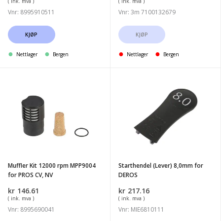
( ink. mva )
( ink. mva )
Vnr: 8995910511
Vnr: 3m 7100132679
KJØP
KJØP
Nettlager
Bergen
Nettlager
Bergen
Muffler
Starthendel
Kit
(Lever)
12000
8,0mm
rpm
for
MPP9004
DEROS
for
PROS
Muffler Kit 12000 rpm MPP9004
Starthendel (Lever) 8,0mm for
CV,
for PROS CV, NV
DEROS
NV
kr
146.61
kr
217.16
( ink. mva )
( ink. mva )
Vnr: 8995690041
Vnr: MIE6810111