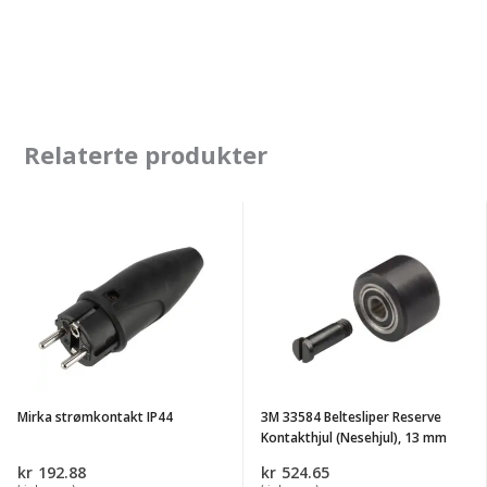
Relaterte produkter
Mirka
3M
strømkontakt
33584
IP44
Beltesliper
Reserve
Kontakthjul
(Nesehjul),
13
Mirka strømkontakt IP44
3M 33584 Beltesliper Reserve
mm
Kontakthjul (Nesehjul), 13 mm
kr
192.88
kr
524.65