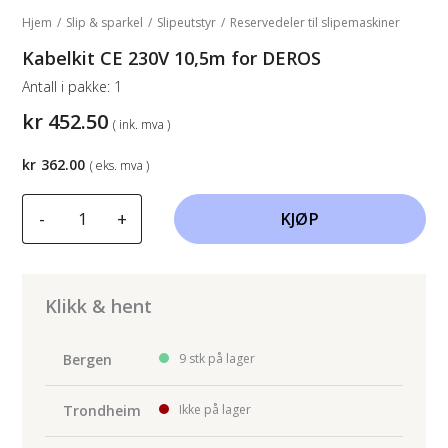
Hjem
/
Slip & sparkel
/
Slipeutstyr
/
Reservedeler til slipemaskiner
Kabelkit CE 230V 10,5m for DEROS
Antall i pakke:
1
kr
452.50
( ink. mva )
kr
362.00
( eks. mva )
Kabelkit
-
+
KJØP
CE
230V
10,5m
for
Klikk & hent
DEROS
antall
Bergen
9 stk på lager
Trondheim
Ikke på lager