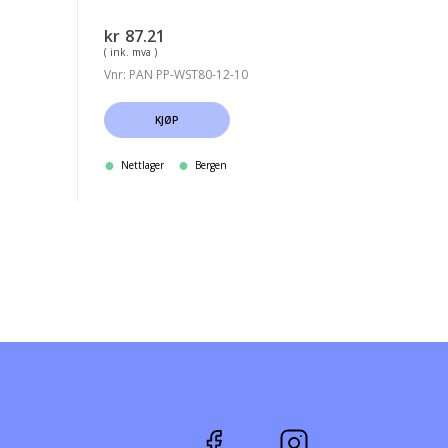
kr
87.21
( ink. mva )
Vnr: PAN PP-WST80-12-10
KJØP
Nettlager
Bergen