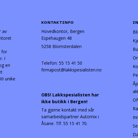
KONTAKTINFO
I
r av
Hovedkontor, Bergen
Bl
ntoret
Espehaugen 48
Kj
5258 Blomsterdalen
Bu
 for
Om
. I
Telefon:
55 15 41 50
 og en
Ko
firmapost@lakkspesialisten.no
et
Pe
00 unike
Åp
ak
OBS! Lakkspesialisten har
Of
ikke butikk i Bergen!
Ra
Ta gjerne kontakt med vår
samarbeidspartner Automix i
In
Åsane. Tlf. 55 15 41 70.
Se
Da