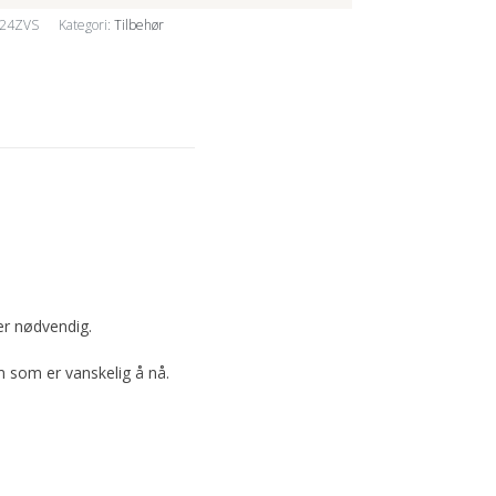
24ZVS
Kategori:
Tilbehør
 er nødvendig.
m som er vanskelig å nå.