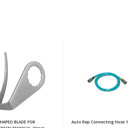
Auto
Rep
D
Connecting
Hose
1.6M
CREEN
VAL
SHAPED BLADE FOR
Auto Rep Connecting Hose 