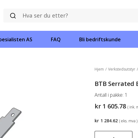
esialisten AS
FAQ
Bli bedriftskunde
Hjem
/
Verkstedsutstyr
BTB Serrated 
Antall i pakke:
1
kr
1 605.78
( ink. 
kr
1 284.62
( eks. mva )
BTB