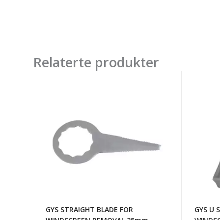
Relaterte produkter
GYS
GYS
STRAIGHT
U
BLADE
SHAPE
FOR
BLADE
WINDSCREEN
FOR
REMOVAL
WINDS
35mm
REMO
36mm
GYS STRAIGHT BLADE FOR
GYS U 