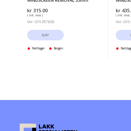
WINDSCREEN REMOVAL 35mm
WINDS
kr
315.00
kr
435
( ink. mva )
( ink. mva 
Vnr: GYS 057838
Vnr: GYS
KJØP
Nettlager
Bergen
Nettlag