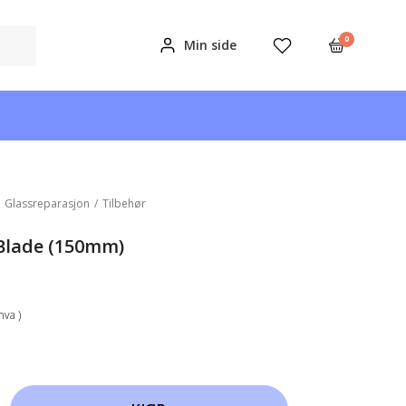
0
Min side
/
Glassreparasjon
/
Tilbehør
Blade (150mm)
mva )