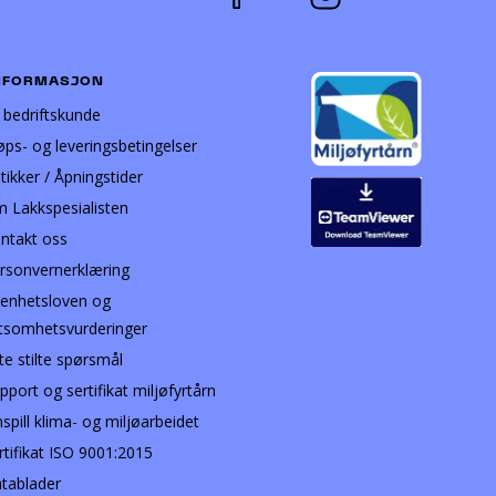
NFORMASJON
i bedriftskunde
øps- og leveringsbetingelser
tikker / Åpningstider
 Lakkspesialisten
ntakt oss
rsonvernerklæring
enhetsloven og
tsomhetsvurderinger
te stilte spørsmål
pport og sertifikat miljøfyrtårn
nspill klima- og miljøarbeidet
rtifikat ISO 9001:2015
tablader