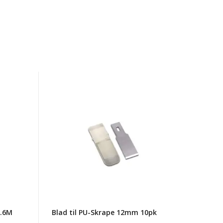
Blad
til
PU-
Skrape
12mm
10pk
1.6M
Blad til PU-Skrape 12mm 10pk