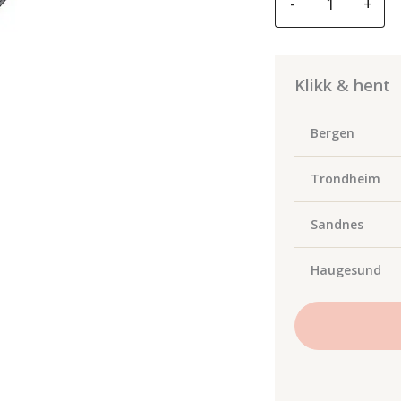
-
+
Serrated
Blade
(150mm)
antall
Klikk & hent
Bergen
Trondheim
Sandnes
Haugesund