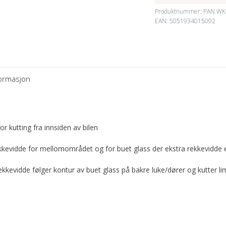
Produktnummer:
PAN WK
EAN: 5051934015092
formasjon
r kutting fra innsiden av bilen
i rekkevidde for mellomområdet og for buet glass der ekstra rekkevidde
ekkevidde følger kontur av buet glass på bakre luke/dører og kutter li