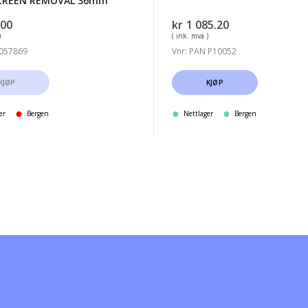
CREEN REMOVAL 36mm
.00
kr
1 085.20
)
( ink. mva )
 057869
Vnr: PAN P10052
KJØP
KJØP
er
Bergen
Nettlager
Bergen