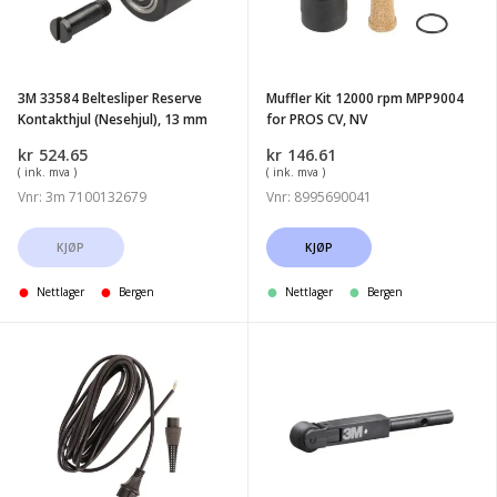
Kontakthjul
MPP9004
(Nesehjul),
for
13
PROS
3M 33584 Beltesliper Reserve
Muffler Kit 12000 rpm MPP9004
mm
CV,
Kontakthjul (Nesehjul), 13 mm
for PROS CV, NV
NV
kr
524.65
kr
146.61
( ink. mva )
( ink. mva )
Vnr: 3m 7100132679
Vnr: 8995690041
KJØP
KJØP
Nettlager
Bergen
Nettlager
Bergen
Kabelkit
3M
Deros
33586
CE
Mini
230V
Beltesliper
6m
Kontakt
Arm,