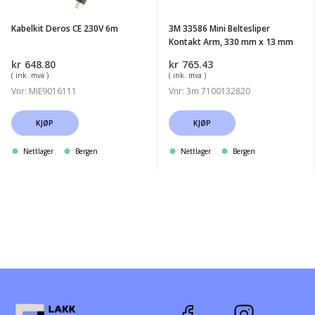
330
Kabelkit Deros CE 230V 6m
3M 33586 Mini Beltesliper
mm
Kontakt Arm, 330 mm x 13 mm
x
kr
648.80
kr
765.43
13
( ink. mva )
( ink. mva )
mm
Vnr: MIE9016111
Vnr: 3m 7100132820
KJØP
KJØP
Nettlager
Bergen
Nettlager
Bergen