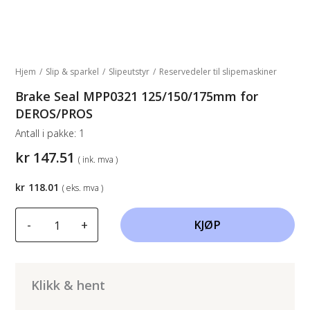
Hjem
/
Slip & sparkel
/
Slipeutstyr
/
Reservedeler til slipemaskiner
Brake Seal MPP0321 125/150/175mm for
DEROS/PROS
Antall i pakke:
1
kr
147.51
( ink. mva )
kr
118.01
( eks. mva )
Brake
-
+
KJØP
Seal
MPP0321
125/150/175mm
for
Klikk & hent
DEROS/PROS