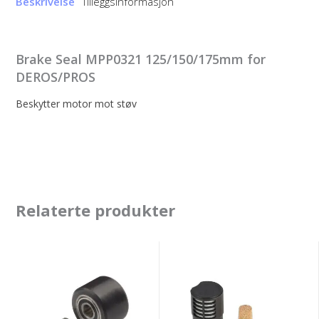
Beskrivelse
Tilleggsinformasjon
Brake Seal MPP0321 125/150/175mm for
DEROS/PROS
Beskytter motor mot støv
Relaterte produkter
3M
Muffler
33584
Kit
Beltesliper
12000
Reserve
rpm