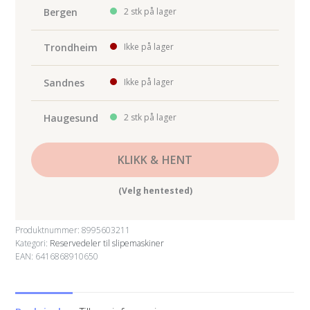
antall
Bergen
2 stk på lager
Trondheim
Ikke på lager
Sandnes
Ikke på lager
Haugesund
2 stk på lager
KLIKK & HENT
(Velg hentested)
Produktnummer:
8995603211
Kategori:
Reservedeler til slipemaskiner
EAN: 6416868910650