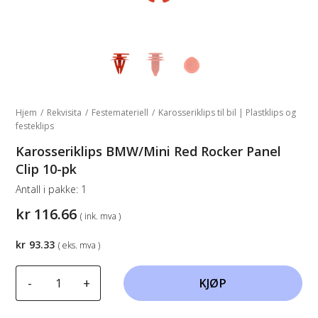
Hjem
/
Rekvisita
/
Festemateriell
/
Karosseriklips til bil | Plastklips og
festeklips
Karosseriklips BMW/Mini Red Rocker Panel
Clip 10-pk
Antall i pakke:
1
kr
116.66
( ink. mva )
kr
93.33
( eks. mva )
Karosseriklips
-
+
KJØP
BMW/Mini
Red