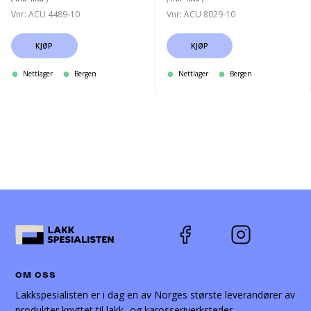
Vnr: ACU 4489-10
Vnr: ACU 8029-10
KJØP
KJØP
Nettlager
Bergen
Nettlager
Bergen
OM OSS
Lakkspesialisten er i dag en av Norges største leverandører av
produkter knyttet til lakk- og karosseriverksteder.