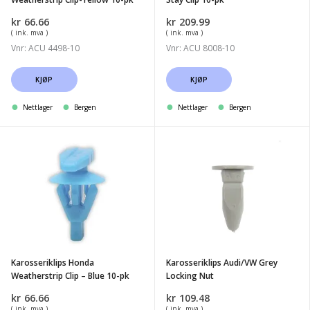
kr
66.66
kr
209.99
( ink. mva )
( ink. mva )
Vnr: ACU 4498-10
Vnr: ACU 8008-10
KJØP
KJØP
Nettlager
Bergen
Nettlager
Bergen
Karosseriklips
Karosseriklips
Honda
Audi/VW
Weatherstrip
Grey
Clip
Locking
-
Nut
Blue
10-
Karosseriklips Honda
Karosseriklips Audi/VW Grey
pk
Weatherstrip Clip – Blue 10-pk
Locking Nut
kr
66.66
kr
109.48
( ink. mva )
( ink. mva )