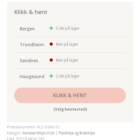
Rocker
Panel
Klikk & hent
Clip
10-
Bergen
5 stk på lager
pk
antall
Trondheim
Ikke på lager
Sandnes
Ikke på lager
Haugesund
2 stk på lager
KLIKK & HENT
(Velg hentested)
Produktnummer:
ACU 8396-10
Kategori:
Karosseriklips til bil | Plastklips og festeklips
EAN: 5051934041299