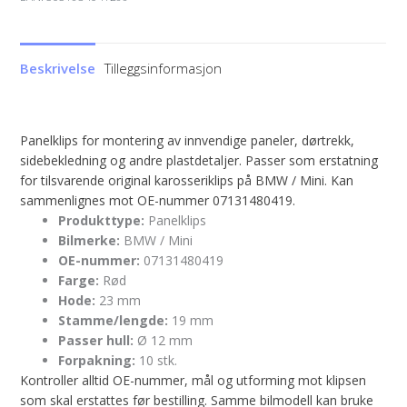
Beskrivelse
Tilleggsinformasjon
Panelklips for montering av innvendige paneler, dørtrekk,
sidebekledning og andre plastdetaljer. Passer som erstatning
for tilsvarende original karosseriklips på BMW / Mini. Kan
sammenlignes mot OE-nummer 07131480419.
Produkttype:
Panelklips
Bilmerke:
BMW / Mini
OE-nummer:
07131480419
Farge:
Rød
Hode:
23 mm
Stamme/lengde:
19 mm
Passer hull:
Ø 12 mm
Forpakning:
10 stk.
Kontroller alltid OE-nummer, mål og utforming mot klipsen
som skal erstattes før bestilling. Samme bilmodell kan bruke