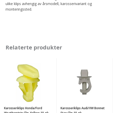
ulike klips avhengig av årsmodell, karosserivariant og
monteringssted.
Relaterte produkter
Karosseriklips
Karosseriklips
Honda/Ford
Audi/VW
Weatherstrip
Bonnet
Clip-
Stay
Yellow
Clip
10-
10-
pk
pk
Karosseriklips Honda/Ford
Karosseriklips Audi/VW Bonnet
Weatherstrip Clip-Yellow 10-pk
Stay Clip 10-pk