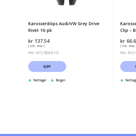
pk
Karosseriklips Audi/VW Grey Drive
Karosse
Rivet 10-pk
Clip – 
kr
137.54
kr
66.
( ink. mva )
( ink. mva 
Vnr: ACU 8024-10
Vnr: ACU
KJØP
Nettlager
Bergen
Nettlag