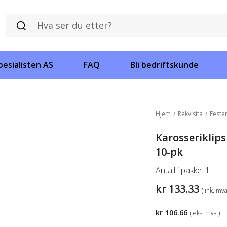
esialisten AS
FAQ
Bli bedriftskunde
Hjem
/
Rekvisita
/
Feste
Karosseriklip
10-pk
Antall i pakke:
1
kr
133.33
( ink. mva
kr
106.66
( eks. mva )