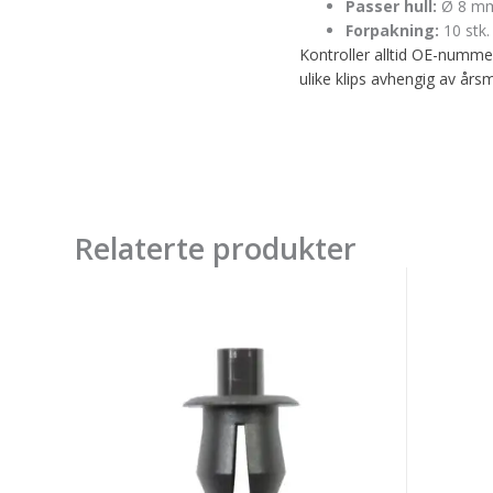
Passer hull:
Ø 8 m
Forpakning:
10 stk.
Kontroller alltid OE-numme
ulike klips avhengig av års
Relaterte produkter
Karosseriklips
Kaross
Audi/VW
Honda
Grey
Weathe
Drive
Clip
Rivet
-
10-
Blue
pk
10-