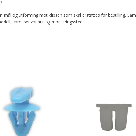
m
r, mål og utforming mot klipsen som skal erstattes før bestilling. Sa
modell, karosserivariant og monteringssted.
eriklips
Karosseriklips
Audi/VW
rstrip
White
Locking
Nut
10-
pk