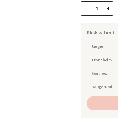
Karosseriklips
-
+
BMW
Black
Oblong
Screw
Klikk & hent
Rivet
10-
Bergen
pk
antall
Trondheim
Sandnes
Haugesund