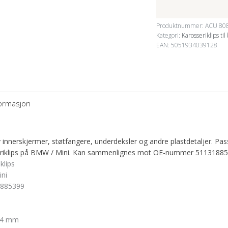
Produktnummer:
ACU 80
Kategori:
Karosseriklips til 
EAN: 5051934039128
formasjon
 innerskjermer, støtfangere, underdeksler og andre plastdetaljer. Pas
sseriklips på BMW / Mini. Kan sammenlignes mot OE-nummer 51131885
klips
ni
885399
4 mm