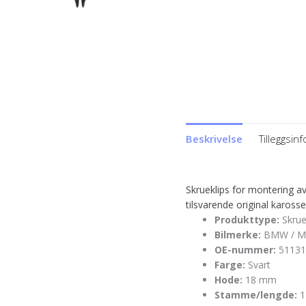
Beskrivelse
Tilleggsin
Skrueklips for montering av
tilsvarende original karo
Produkttype:
Skrue
Bilmerke:
BMW / Mi
OE-nummer:
51131
Farge:
Svart
Hode:
18 mm
Stamme/lengde:
1