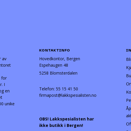
KONTAKTINFO
I
r av
Hovedkontor, Bergen
Bl
ntoret
Espehaugen 48
Kj
5258 Blomsterdalen
Bu
 for
Om
. I
Telefon:
55 15 41 50
 og en
Ko
firmapost@lakkspesialisten.no
et
Pe
00 unike
Åp
ak
OBS! Lakkspesialisten har
Of
ikke butikk i Bergen!