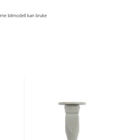
mme bilmodell kan bruke
Karosseriklips
Audi/VW
Grey
Locking
Nut