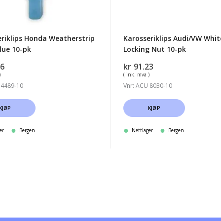
riklips Honda Weatherstrip
Karosseriklips Audi/VW Whit
Blue 10-pk
Locking Nut 10-pk
66
kr
91.23
)
( ink. mva )
 4489-10
Vnr: ACU 8030-10
KJØP
KJØP
er
Bergen
Nettlager
Bergen