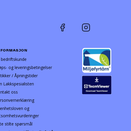
NFORMASJON
i bedriftskunde
øps- og leveringsbetingelser
tikker / Åpningstider
 Lakkspesialisten
ntakt oss
rsonvernerklæring
enhetsloven og
tsomhetsvurderinger
te stilte spørsmål