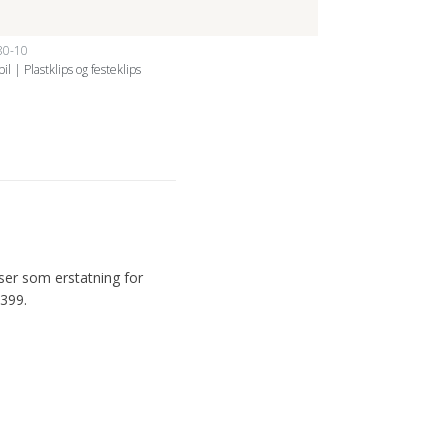
80-10
bil | Plastklips og festeklips
ser som erstatning for
399.