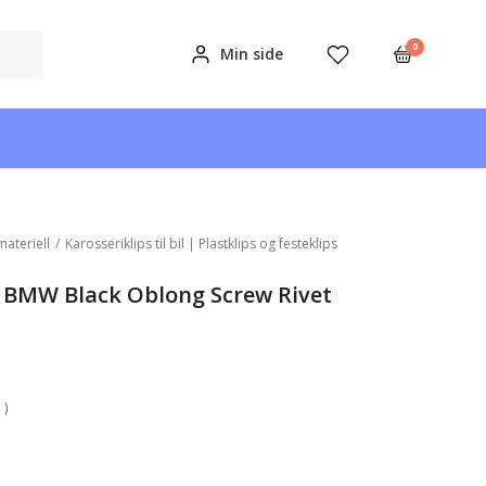
0
Min side
materiell
/
Karosseriklips til bil | Plastklips og festeklips
s BMW Black Oblong Screw Rivet
 )