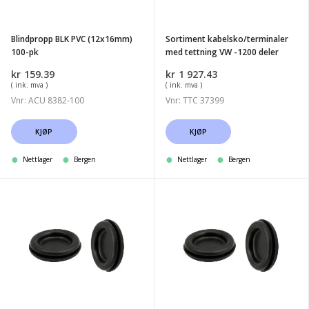
pk
-1200
deler
Blindpropp BLK PVC (12x16mm)
Sortiment kabelsko/terminaler
100-pk
med tettning VW -1200 deler
kr
159.39
kr
1 927.43
( ink. mva )
( ink. mva )
Vnr: ACU 8382-100
Vnr: TTC 37399
KJØP
KJØP
Nettlager
Bergen
Nettlager
Bergen
Blindpropp
Blindpropp
BLK
BLK
PVC
PVC
(15.5x19mm)
(6.4x8.5mm)
100-
100-
pk
pk