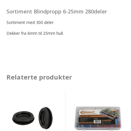
Sortiment Blindpropp 6-25mm 280deler
Sortiment med 300 deler.
Dekker fra 6mm til 25mm hull.
Relaterte produkter
Blindpropp
Sortiment
BLK
kabelsko/terminaler
PVC
med
(12x16mm)
tettning
100-
VW