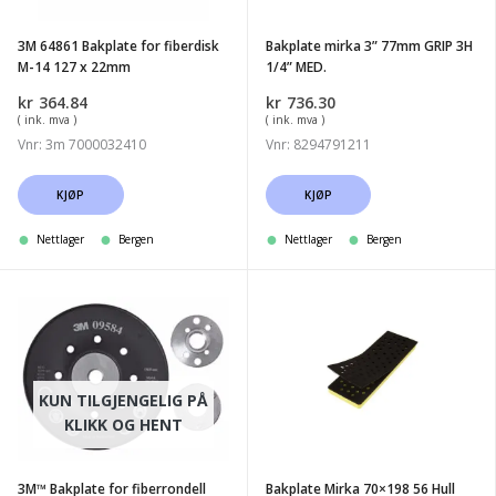
M-
3H
14
1/4''
3M 64861 Bakplate for fiberdisk
Bakplate mirka 3” 77mm GRIP 3H
127
MED.
M-14 127 x 22mm
1/4” MED.
x
kr
364.84
kr
736.30
22mm
( ink. mva )
( ink. mva )
Vnr: 3m 7000032410
Vnr: 8294791211
KJØP
KJØP
Nettlager
Bergen
Nettlager
Bergen
3M™
Bakplate
Bakplate
Mirka
for
70x198
fiberrondell
56
KUN TILGJENGELIG PÅ
125
Hull
KLIKK OG HENT
mm
x
3M™ Bakplate for fiberrondell
Bakplate Mirka 70×198 56 Hull