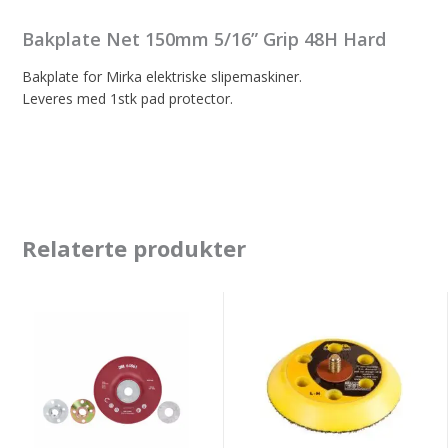
Bakplate Net 150mm 5/16” Grip 48H Hard
Bakplate for Mirka elektriske slipemaskiner.
Leveres med 1stk pad protector.
Relaterte produkter
3M
Bakplate
64861
mirka
Bakplate
3''
for
77mm
fiberdisk
GRIP