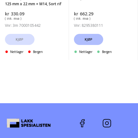
22
125 mm x 22 mm + M14, Sort rif
mm
kr
330.09
kr
662.29
+
( ink. mva )
( ink. mva )
M14,
Vnr: 3m 7000105442
Vnr: 8295380111
Sort
rif
KJØP
KJØP
Nettlager
Bergen
Nettlager
Bergen