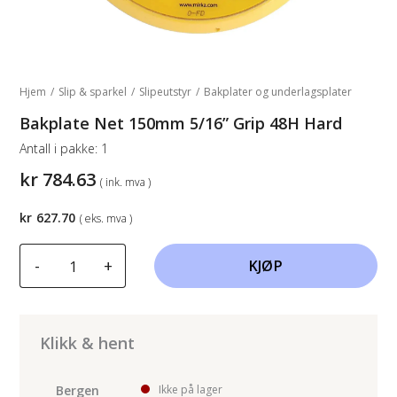
Hjem
/
Slip & sparkel
/
Slipeutstyr
/
Bakplater og underlagsplater
Bakplate Net 150mm 5/16” Grip 48H Hard
Antall i pakke:
1
kr
784.63
( ink. mva )
kr
627.70
( eks. mva )
Bakplate
-
+
KJØP
Net
150mm
5/16''
Grip
Klikk & hent
48H
Hard
Bergen
Ikke på lager