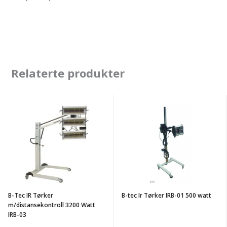
Relaterte produkter
B-
B-
Tec
tec
IR
Ir
Tørker
Tørker
m/distansekontroll
IRB-
3200
01
Watt
500
B-Tec IR Tørker
B-tec Ir Tørker IRB-01 500 watt
IRB-
watt
m/distansekontroll 3200 Watt
03
IRB-03