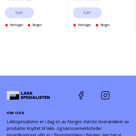
for
ra
KJØP
KJØP
Nettlager
Bergen
Nettlager
Bergen
OM OSS
Lakkspesialisten er i dag en av Norges største leverandører av
produkter knyttet til lakk- og karosseriverksteder.
Hovedkontoret vårt er i Blomsterdalen i Bergen. Her har vi