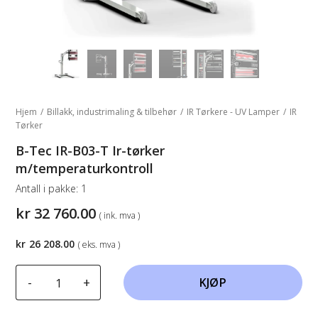
Hjem
/
Billakk, industrimaling & tilbehør
/
IR Tørkere - UV Lamper
/
IR
Tørker
B-Tec IR-B03-T Ir-tørker
m/temperaturkontroll
Antall i pakke:
1
kr
32 760.00
( ink. mva )
kr
26 208.00
( eks. mva )
B-
-
+
KJØP
Tec
IR-