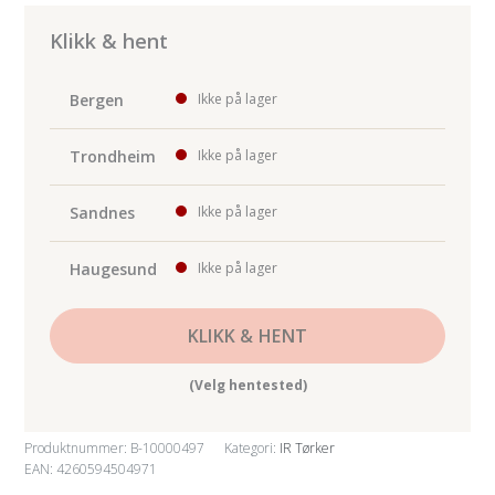
B03-
T
Klikk & hent
Ir-
tørker
Bergen
Ikke på lager
m/temperaturkontroll
antall
Trondheim
Ikke på lager
Sandnes
Ikke på lager
Haugesund
Ikke på lager
KLIKK & HENT
(Velg hentested)
Produktnummer:
B-10000497
Kategori:
IR Tørker
EAN: 4260594504971