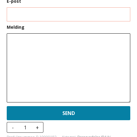
E-post
Melding
B-
-
+
Tec