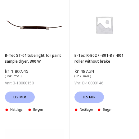
B-
B-
Tec
Tec
ST-
IR-
01
B02
tube
/
light
-
for
B01-
B-Tec ST-01 tube light for paint
B-Tec IR-B02 / -B01-B / -B01
paint
B
sample dryer, 300 W
roller without brake
sample
/
kr
1 807.45
kr
487.34
dryer,
-
( ink. mva )
( ink. mva )
300
B01
Vnr: B-10000150
Vnr: B-10000146
W
roller
without
LES MER
LES MER
brake
Nettlager
Bergen
Nettlager
Bergen
B-
B-
Tec
tec