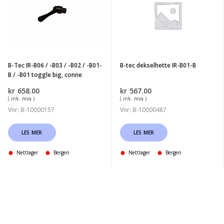
IR-
dekselhette
B06
IR-
/
B01-
-
B
B03
B-Tec IR-B06 / -B03 / -B02 / -B01-
B-tec dekselhette IR-B01-B
/
B / -B01 toggle big, conne
-
kr
658.00
kr
567.00
B02
( ink. mva )
( ink. mva )
/
Vnr: B-10000157
Vnr: B-10000487
-
B01-
LES MER
LES MER
B
Nettlager
Bergen
Nettlager
Bergen
/
-
B01
toggle
big,
conne