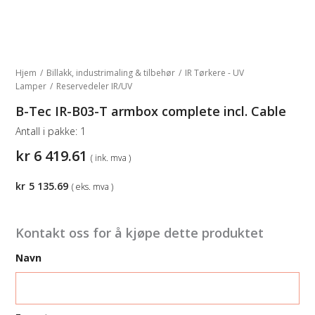
Hjem
/
Billakk, industrimaling & tilbehør
/
IR Tørkere - UV
Lamper
/
Reservedeler IR/UV
B-Tec IR-B03-T armbox complete incl. Cable
Antall i pakke:
1
kr
6 419.61
( ink. mva )
kr
5 135.69
( eks. mva )
Kontakt oss for å kjøpe dette produktet
Navn