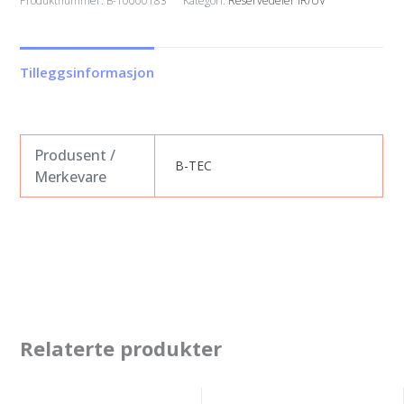
Produktnummer:
B-10000183
Kategori:
Reservedeler IR/UV
IR-
B03-
T
Tilleggsinformasjon
armbox
complete
incl.
Cable
Produsent /
B-TEC
antall
Merkevare
Relaterte produkter