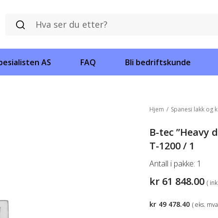
esialisten AS
FAQ
Bli bedriftskunde
Hjem
/
Spanesi lakk og k
B-tec ”Heavy 
T-1200 / 1
Antall i pakke:
1
kr
61 848.00
( in
kr
49 478.40
( eks. mva