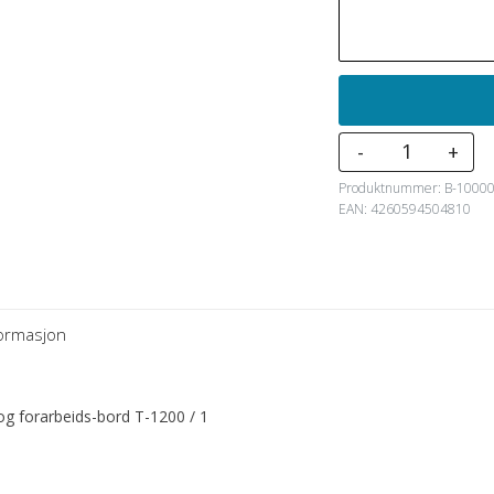
B-
-
+
tec
Produktnummer:
B-1000
''Heavy
EAN: 4260594504810
duty''
mikse-
og
forarbeids-
formasjon
bord
T-
1200
og forarbeids-bord T-1200 / 1
/
1
antall