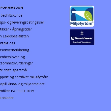
NFORMASJON
i bedriftskunde
øps- og leveringsbetingelser
tikker / Åpningstider
 Lakkspesialisten
ntakt oss
rsonvernerklæring
enhetsloven og
tsomhetsvurderinger
te stilte spørsmål
pport og sertifikat miljøfyrtårn
nspill klima- og miljøarbeidet
rtifikat ISO 9001:2015
tablader