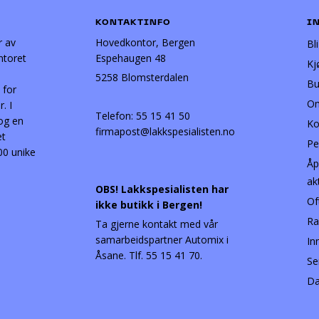
KONTAKTINFO
I
r av
Hovedkontor, Bergen
Bl
ntoret
Espehaugen 48
Kj
5258 Blomsterdalen
Bu
 for
Om
. I
Telefon:
55 15 41 50
 og en
Ko
firmapost@lakkspesialisten.no
et
Pe
00 unike
Åp
ak
OBS! Lakkspesialisten har
Of
ikke butikk i Bergen!
Ra
Ta gjerne kontakt med vår
samarbeidspartner Automix i
In
Åsane. Tlf. 55 15 41 70.
Se
Da