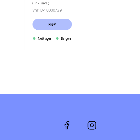
( ink. mva )
Vnr: B-10000739
KJØP
Nettlager
Bergen