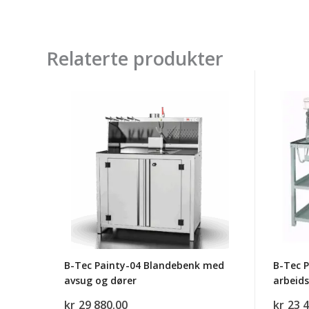
Relaterte produkter
B-
B-
Tec
Tec
Painty-
Painty
04
-02
Blandebenk
Mikse
med
og
avsug
arbeid
og
m/avs
dører
B-Tec Painty-04 Blandebenk med
B-Tec P
avsug og dører
arbeid
kr
29 880.00
kr
23 