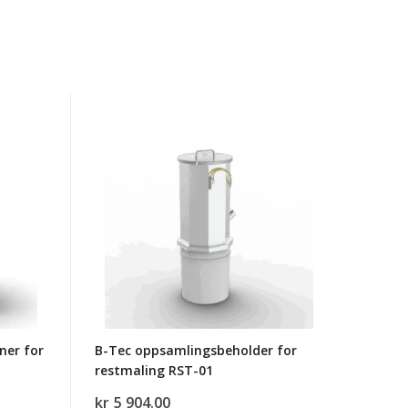
B-
Tec
oppsamlingsbeholder
for
restmaling
RST-
01
ner for
B-Tec oppsamlingsbeholder for
restmaling RST-01
kr
5 904.00