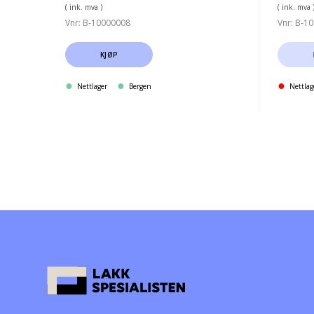
( ink. mva )
( ink. mva 
Vnr: B-10000008
Vnr: B-1
KJØP
Nettlager
Bergen
Nettlag