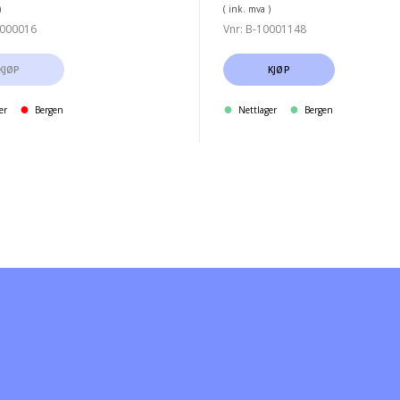
)
( ink. mva )
0000016
Vnr: B-10001148
KJØP
KJØP
er
Bergen
Nettlager
Bergen