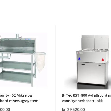
B-
Tec
RST-
800
Avfallscontainer
for
sbord
vann/tynnerbasert
ugssystem
lakk
ainty -02 Mikse og
B-Tec RST-800 Avfallscontai
sbord m/avsugssystem
vann/tynnerbasert lakk
400.00
kr
29 520.00