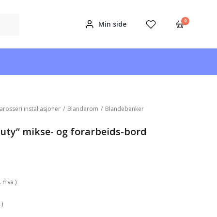
0
Min side
arosseri installasjoner
/
Blanderom
/
Blandebenker
duty” mikse- og forarbeids-bord
k. mva )
 )