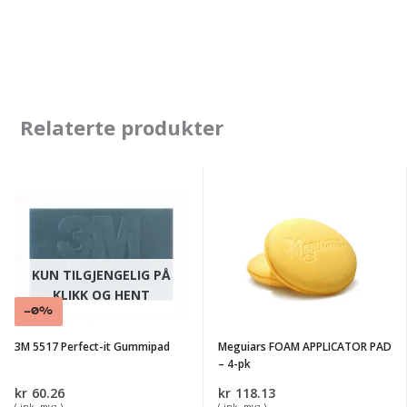
Relaterte produkter
3M
Meguiars
5517
FOAM
Perfect-
APPLICATOR
it
PAD
KUN TILGJENGELIG PÅ
Gummipad
-
KLIKK OG HENT
4-
-0%
pk
3M 5517 Perfect-it Gummipad
Meguiars FOAM APPLICATOR PAD
– 4-pk
kr
60.26
kr
118.13