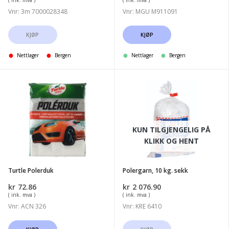
( ink. mva )
( ink. mva )
Vnr: 3m 7000028348
Vnr: MGU M911091
KJØP
KJØP
Nettlager
Bergen
Nettlager
Bergen
Turtle
Polergarn,
Polerduk
10
kg.
sekk
KUN TILGJENGELIG PÅ
KLIKK OG HENT
Turtle Polerduk
Polergarn, 10 kg. sekk
kr
72.86
kr
2 076.90
( ink. mva )
( ink. mva )
Vnr: ACN 326
Vnr: KRE 6410