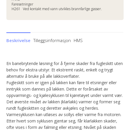
Faresetninger
H261
Ved kontakt med vann utvikles brannfarlige gasser.
Beskrivelse
Tilleggsinformasjon
HMS
En banebrytende løsning for å fjerne skader fra fugleskitt uten
behov for ekstra utstyr. Et ekstremt raskt, enkelt og trygt
alternativ å bruke på alle lakkoverflater.
Fugleskitt som er igjen på lakken kan føre til etsninger eller
inntrykk som dannes på lakken. Dette er forårsaket av
oppvarmings- og kjølesyklusen til kjøretøyet under varmt vær.
Det øverste nivået av lakken (klarlakk) varmer og former seg
rundt fugleskitten og deretter avkjøles og herdes.
Varmesyklusen kan utløses av sollys eller varme fra motoren.
Etter hvert som syklusen gjentar seg, får klarlakken skader,
ofte vises i form av falming eller etsning. Nivået på skaden