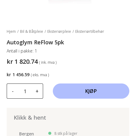
Hjem
/
Bil & Båtpleie
/
Eksteriørpleie
/
Eksteriørtilbehør
Autoglym ReFlow 5pk
Antall i pakke:
1
kr
1 820.74
( ink. mva )
kr
1 456.59
( eks. mva )
Autoglym
-
+
KJØP
ReFlow
5pk
antall
Klikk & hent
Bergen
8 stk på lager