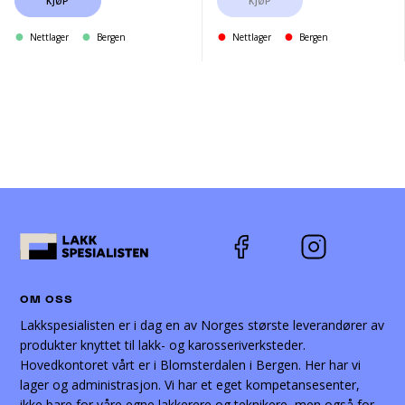
KJØP
KJØP
Nettlager
Bergen
Nettlager
Bergen
OM OSS
Lakkspesialisten er i dag en av Norges største leverandører av
produkter knyttet til lakk- og karosseriverksteder.
Hovedkontoret vårt er i Blomsterdalen i Bergen. Her har vi
lager og administrasjon. Vi har et eget kompetansesenter,
ikke bare for våre egne lakkerere og teknikere, men også for