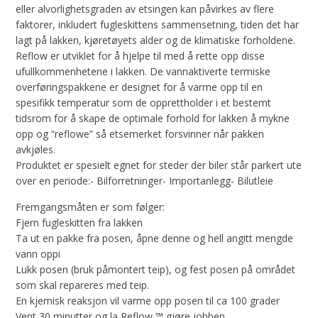
eller alvorlighetsgraden av etsingen kan påvirkes av flere
faktorer, inkludert fugleskittens sammensetning, tiden det har
lagt på lakken, kjøretøyets alder og de klimatiske forholdene.
Reflow er utviklet for å hjelpe til med å rette opp disse
ufullkommenhetene i lakken. De vannaktiverte termiske
overføringspakkene er designet for å varme opp til en
spesifikk temperatur som de opprettholder i et bestemt
tidsrom for å skape de optimale forhold for lakken å mykne
opp og “reflowe” så etsemerket forsvinner når pakken
avkjøles.
Produktet er spesielt egnet for steder der biler står parkert ute
over en periode:- Bilforretninger- Importanlegg- Bilutleie
Fremgangsmåten er som følger:
Fjern fugleskitten fra lakken
Ta ut en pakke fra posen, åpne denne og hell angitt mengde
vann oppi
Lukk posen (bruk påmontert teip), og fest posen på området
som skal repareres med teip.
En kjemisk reaksjon vil varme opp posen til ca 100 grader
Vent 30 minutter og la Reflow ™ gjøre jobben