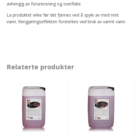
avhengig av forurensning og overflate.
La produktet virke før det fjernes ved å spyle av med rent
vann. Rengjøringseffekten forsterkes ved bruk av varmt vann.
Relaterte produkter
Autoglym
Autoglym
Heavy
Heavy
Duty
Duty
TFR
TFR
vaskemiddel
Super
Strength