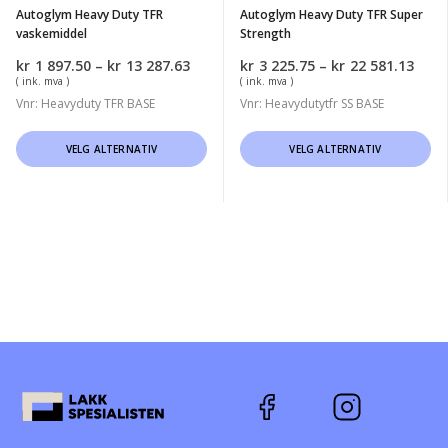
Autoglym Heavy Duty TFR
Autoglym Heavy Duty TFR Super
vaskemiddel
Strength
Prisområde:
Pris
kr
1 897.50
–
kr
13 287.63
kr
3 225.75
–
kr
22 581.13
kr1
kr3
( ink. mva )
( ink. mva )
897.50
225.
Vnr: Heavyduty TFR BASE
Vnr: Heavydutytfr SS BASE
til
til
kr13
kr22
Dette
Dette
VELG ALTERNATIV
VELG ALTERNATIV
287.63
581.
produktet
produktet
har
har
flere
flere
varianter.
varianter.
Alternativene
Alternativene
kan
kan
velges
velges
på
på
produktsiden
produktsiden