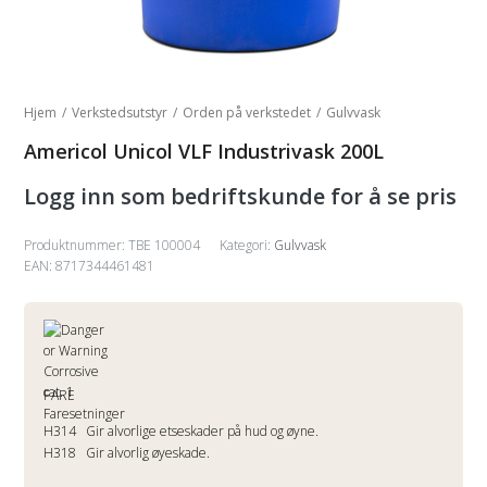
Hjem
/
Verkstedsutstyr
/
Orden på verkstedet
/
Gulvvask
Americol Unicol VLF Industrivask 200L
Logg inn som bedriftskunde for å se pris
Produktnummer:
TBE 100004
Kategori:
Gulvvask
EAN: 8717344461481
FARE
Faresetninger
H314
Gir alvorlige etseskader på hud og øyne.
H318
Gir alvorlig øyeskade.