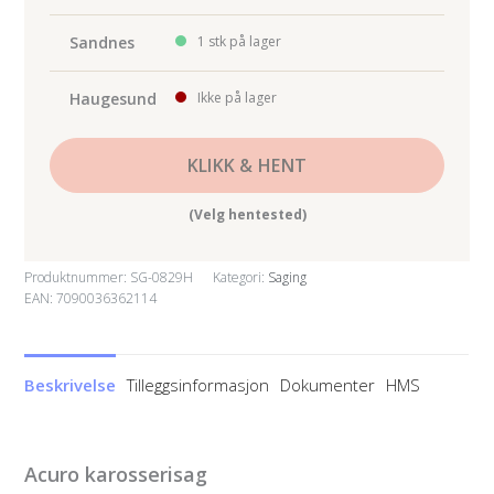
Sandnes
1 stk på lager
Haugesund
Ikke på lager
KLIKK & HENT
(Velg hentested)
Produktnummer:
SG-0829H
Kategori:
Saging
EAN: 7090036362114
Beskrivelse
Tilleggsinformasjon
Dokumenter
HMS
Acuro karosserisag