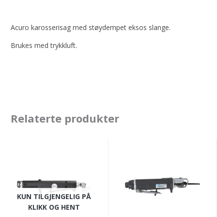
Acuro karosserisag med støydempet eksos slange.
Brukes med trykkluft.
Relaterte produkter
Acuro
PCL
karosserisag
Prestige
kompositt,
karosserisag
vibrasjonsdempet,
lav
KUN TILGJENGELIG PÅ
5000rpm.
vibrasjon
KLIKK OG HENT