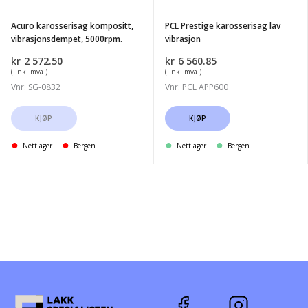
Acuro karosserisag kompositt,
PCL Prestige karosserisag lav
vibrasjonsdempet, 5000rpm.
vibrasjon
kr
2 572.50
kr
6 560.85
( ink. mva )
( ink. mva )
Vnr: SG-0832
Vnr: PCL APP600
KJØP
KJØP
Nettlager
Bergen
Nettlager
Bergen