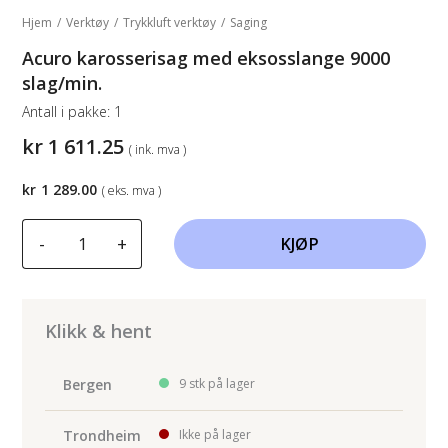
Hjem
/
Verktøy
/
Trykkluft verktøy
/
Saging
Acuro karosserisag med eksosslange 9000
slag/min.
Antall i pakke:
1
kr
1 611.25
( ink. mva )
kr
1 289.00
( eks. mva )
Acuro
-
+
KJØP
karosserisag
med
eksosslange
9000
Klikk & hent
slag/min.
antall
Bergen
9 stk på lager
Trondheim
Ikke på lager