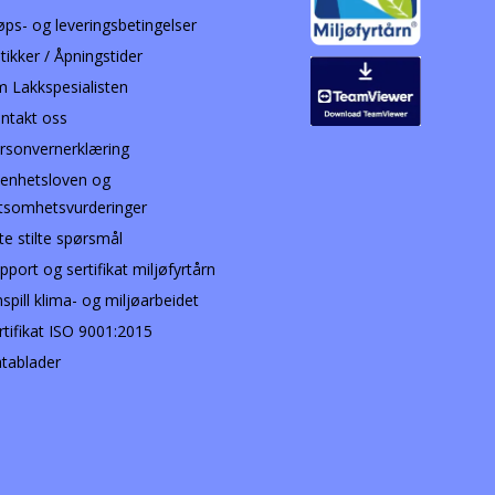
øps- og leveringsbetingelser
tikker / Åpningstider
 Lakkspesialisten
ntakt oss
rsonvernerklæring
enhetsloven og
tsomhetsvurderinger
te stilte spørsmål
pport og sertifikat miljøfyrtårn
nspill klima- og miljøarbeidet
rtifikat ISO 9001:2015
tablader