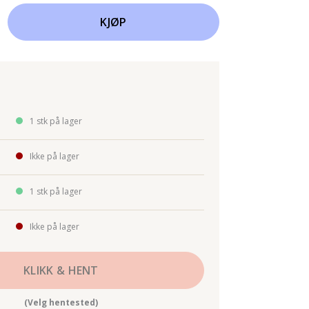
KJØP
1 stk på lager
Ikke på lager
1 stk på lager
Ikke på lager
KLIKK & HENT
(Velg hentested)