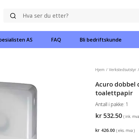
esialisten AS
FAQ
Bli bedriftskunde
Hjem
/
Verkstedsutstyr
Acuro dobbel d
toalettpapir
Antall i pakke:
1
kr
532.50
( ink. mva
kr
426.00
( eks. mva )