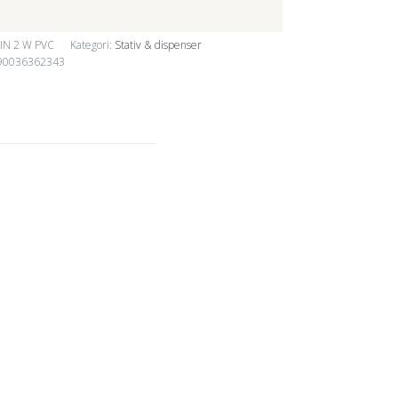
MIN 2 W PVC
Kategori:
Stativ & dispenser
90036362343