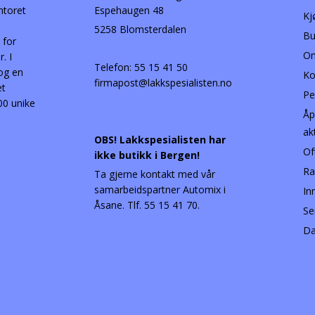
ntoret
Espehaugen 48
Kj
5258 Blomsterdalen
Bu
 for
Om
. I
Telefon:
55 15 41 50
 og en
Ko
firmapost@lakkspesialisten.no
et
Pe
00 unike
Åp
ak
OBS! Lakkspesialisten har
Of
ikke butikk i Bergen!
Ra
Ta gjerne kontakt med vår
samarbeidspartner Automix i
In
Åsane. Tlf. 55 15 41 70.
Se
Da