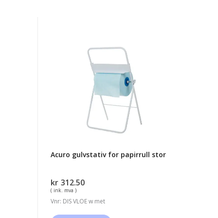
Acuro
gulvstativ
for
papirrull
stor
l
Acuro gulvstativ for papirrull stor
kr
312.50
( ink. mva )
Vnr: DIS VLOE w met