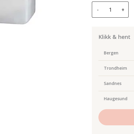
Acuro
-
+
dobbel
dispenser
for
industri
Klikk & hent
toalettpapir
antall
Bergen
Trondheim
Sandnes
Haugesund