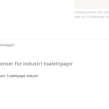
Produktnummer:
DIS TJ 
EAN: 8717278494548,70
formasjon
enser for industri toalettpapir
uro Toalettpapir Industri