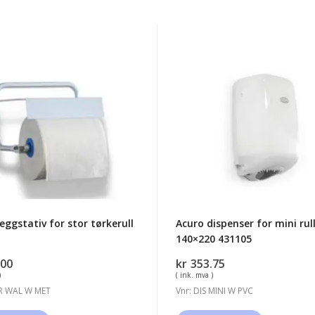
Acuro
ativ
dispenser
for
mini
ll
rull
140x220
431105
eggstativ for stor tørkerull
Acuro dispenser for mini rul
140×220 431105
.00
kr
353.75
)
( ink. mva )
 IR WAL W MET
Vnr: DIS MINI W PVC