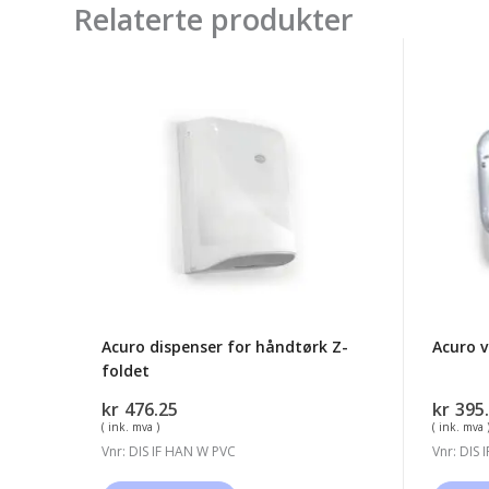
Relaterte produkter
Acuro
Acuro
dispenser
veggst
for
for
håndtørk
stor
Z-
tørkeru
foldet
Acuro dispenser for håndtørk Z-
Acuro v
foldet
kr
476.25
kr
395
( ink. mva )
( ink. mva 
Vnr: DIS IF HAN W PVC
Vnr: DIS