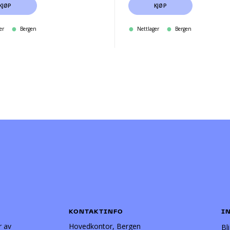
KJØP
KJØP
er
Bergen
Nettlager
Bergen
KONTAKTINFO
I
r av
Hovedkontor, Bergen
Bl