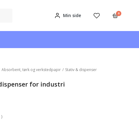
0
Min side
/
Absorbent, tørk og verkstedpapir
/
Stativ & dispenser
ispenser for industri
 )