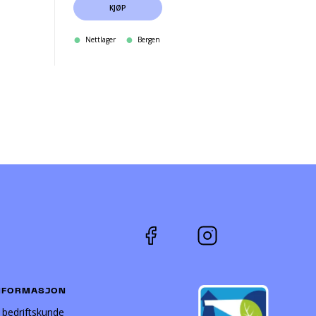
KJØP
Nettlager
Bergen
NFORMASJON
i bedriftskunde