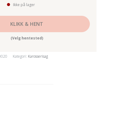
Ikke på lager
KLIKK & HENT
(Velg hentested)
0020
Kategori:
Karosserisag