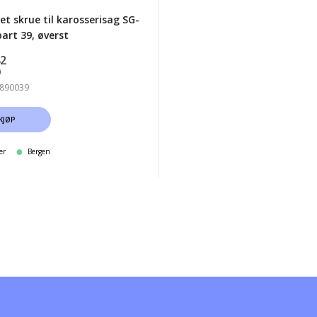
et skrue til karosserisag SG-
art 39, øverst
42
)
6890039
KJØP
er
Bergen