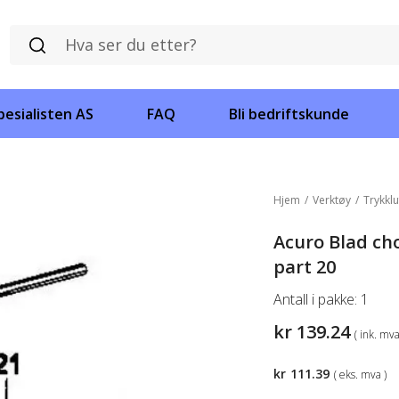
esialisten AS
FAQ
Bli bedriftskunde
Hjem
/
Verktøy
/
Trykklu
Acuro Blad ch
part 20
Antall i pakke:
1
kr
139.24
( ink. mva
kr
111.39
( eks. mva )