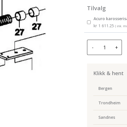
Tilvalg
Acuro karosseri
kr
1 611.25
( ink. m
Acuro
-
+
Blad
choks
for
karosserisag
Klikk & hent
SG-
0829H
Bergen
part
20
Trondheim
antall
Sandnes