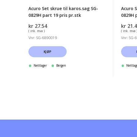
pris
øverst
Acuro Set skrue til karos.sag SG-
Acuro S
pr.stk
0829H part 19 pris pr.stk
0829H p
kr
27.54
kr
21.
( ink. mva )
( ink. mva 
Vnr: SG-6890019
Vnr: SG-
KJØP
Nettlager
Bergen
Nettlag