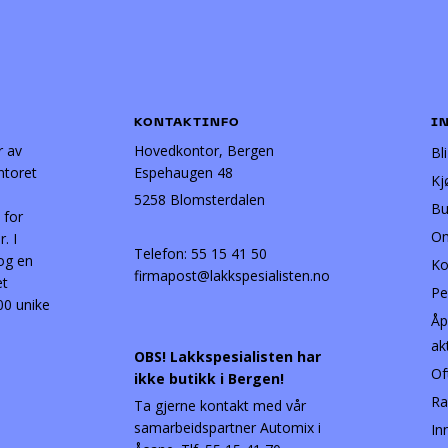
KONTAKTINFO
I
r av
Hovedkontor, Bergen
Bl
ntoret
Espehaugen 48
Kj
5258 Blomsterdalen
Bu
 for
Om
. I
Telefon:
55 15 41 50
 og en
Ko
firmapost@lakkspesialisten.no
et
Pe
00 unike
Åp
ak
OBS! Lakkspesialisten har
Of
ikke butikk i Bergen!
Ra
Ta gjerne kontakt med vår
samarbeidspartner Automix i
In