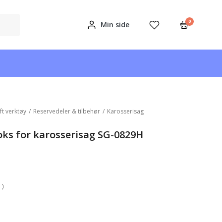
0
Min side
ft verktøy
/
Reservedeler & tilbehør
/
Karosserisag
oks for karosserisag SG-0829H
 )