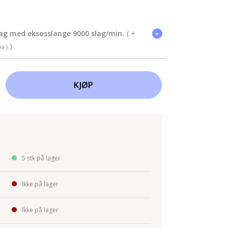
sag med eksosslange 9000 slag/min.
( +
+
)
va )
KJØP
5 stk på lager
Ikke på lager
Ikke på lager