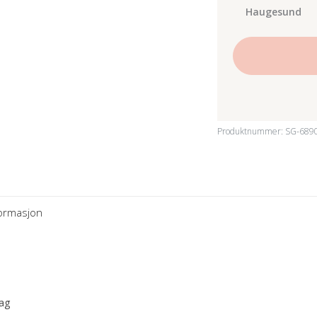
Haugesund
Produktnummer:
SG-689
formasjon
sag