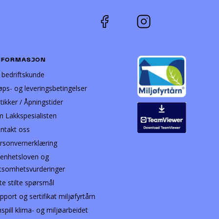
NFORMASJON
i bedriftskunde
øps- og leveringsbetingelser
tikker / Åpningstider
 Lakkspesialisten
ntakt oss
rsonvernerklæring
enhetsloven og
tsomhetsvurderinger
te stilte spørsmål
pport og sertifikat miljøfyrtårn
nspill klima- og miljøarbeidet