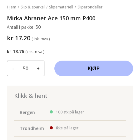
Hjem
/
Slip & sparkel
/
Slipemateriell
/
Sliperondeller
Mirka Abranet Ace 150 mm P400
Antall i pakke:
50
kr
17.20
( ink. mva )
kr
13.76
( eks. mva )
Mirka
-
+
KJØP
Abranet
Ace
150
mm
Klikk & hent
P400
antall
Bergen
100 stk på lager
Trondheim
Ikke på lager