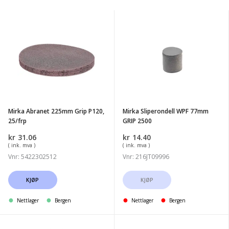
Mirka
Mirka
Abranet
Sliperondell
225mm
WPF
Grip
77mm
P120,
GRIP
25/frp
2500
Mirka Abranet 225mm Grip P120,
Mirka Sliperondell WPF 77mm
25/frp
GRIP 2500
kr
31.06
kr
14.40
( ink. mva )
( ink. mva )
Vnr: 5422302512
Vnr: 216JT09996
KJØP
KJØP
Nettlager
Bergen
Nettlager
Bergen