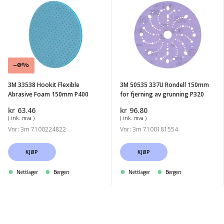
3M
3M
33538
50535
Hookit
337U
Flexible
Rondell
Abrasive
150mm
Foam
for
-0%
150mm
fjerning
3M 33538 Hookit Flexible
3M 50535 337U Rondell 150mm
P400
av
Abrasive Foam 150mm P400
for fjerning av grunning P320
grunning
kr
63.46
kr
96.80
P320
( ink. mva )
( ink. mva )
Vnr: 3m 7100224822
Vnr: 3m 7100181554
KJØP
KJØP
Nettlager
Bergen
Nettlager
Bergen