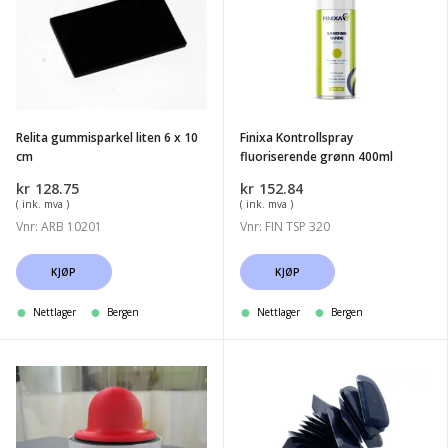
liten
fluoriserende
6
grønn
x
400ml
10
cm
Relita gummisparkel liten 6 x 10
Finixa Kontrollspray
cm
fluoriserende grønn 400ml
kr
128.75
kr
152.84
( ink. mva )
( ink. mva )
Vnr: ARB 10201
Vnr: FIN TSP 320
KJØP
KJØP
Nettlager
Bergen
Nettlager
Bergen
3M
Finixa
50416
Gummisparkel
Kontrastsystem
-
Refill
pris