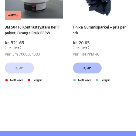
pulver,
per
Orange
stk
-0%
Bruk:BBPW
3M 50416 Kontrastsystem Refill
Finixa Gummisparkel – pris per
pulver, Orange Bruk:BBPW
stk
kr
521.65
kr
20.05
( ink. mva )
( ink. mva )
Vnr: 3m 7000034533
Vnr: FIN PPM 40
KJØP
KJØP
Nettlager
Bergen
Nettlager
Bergen