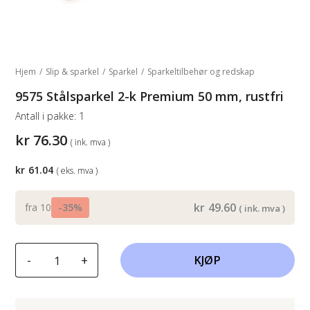
Hjem
/
Slip & sparkel
/
Sparkel
/
Sparkeltilbehør og redskap
9575 Stålsparkel 2-k Premium 50 mm, rustfri
Antall i pakke:
1
kr
76.30
( ink. mva )
kr
61.04
( eks. mva )
kr
49.60
fra 10
-35%
( ink. mva )
9575
-
+
KJØP
Stålsparkel
2-
k