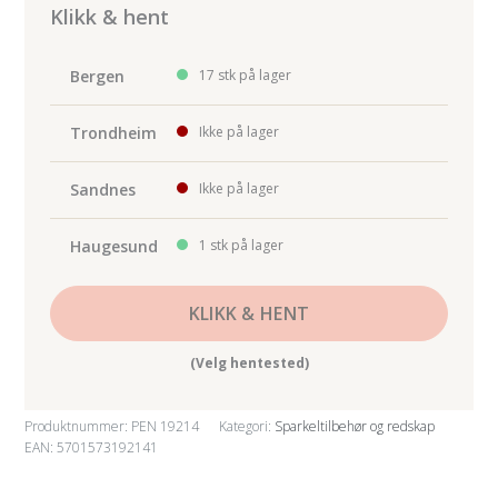
Premium
Klikk & hent
50
mm,
Bergen
17 stk på lager
rustfri
antall
Trondheim
Ikke på lager
Sandnes
Ikke på lager
Haugesund
1 stk på lager
KLIKK & HENT
(Velg hentested)
Produktnummer:
PEN 19214
Kategori:
Sparkeltilbehør og redskap
EAN: 5701573192141