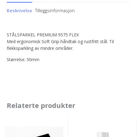
Beskrivelse
Tilleggsinformasjon
STÅLSPARKEL PREMIUM 9575 FLEX
Med ergonomisk Soft Grip-håndtak og rustfritt stål. Til
flekksparkling av mindre områder.
Størrelse: 50mm
Relaterte produkter
Relita
Finixa
gummisparkel
Kontrollspray