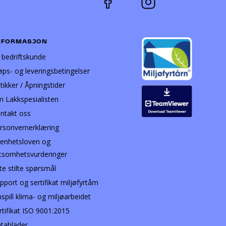
NFORMASJON
i bedriftskunde
øps- og leveringsbetingelser
tikker / Åpningstider
 Lakkspesialisten
ntakt oss
rsonvernerklæring
enhetsloven og
tsomhetsvurderinger
te stilte spørsmål
pport og sertifikat miljøfyrtårn
nspill klima- og miljøarbeidet
rtifikat ISO 9001:2015
tablader