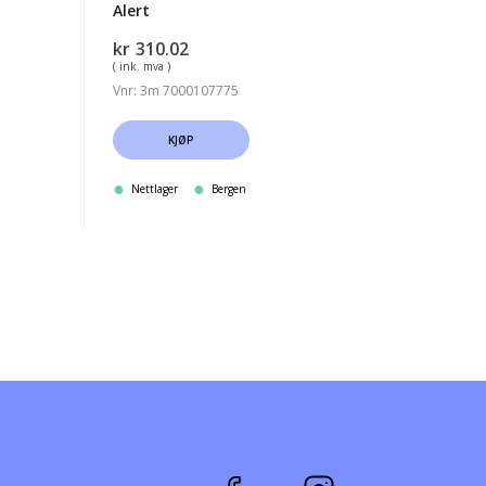
Alert
kr
310.02
( ink. mva )
Vnr: 3m 7000107775
KJØP
Nettlager
Bergen