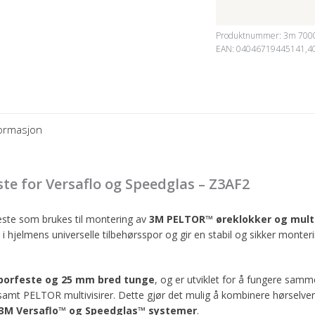
Produktnummer:
3m 700
EAN: 04046719445141,4
formasjon
e for Versaflo og Speedglas – Z3AF2
ste som brukes til montering av
3M PELTOR™ øreklokker og multi
n i hjelmens universelle tilbehørsspor og gir en stabil og sikker monte
porfeste og 25 mm bred tunge
, og er utviklet for å fungere s
amt PELTOR multivisirer. Dette gjør det mulig å kombinere hørselver
3M Versaflo™ og Speedglas™ systemer
.