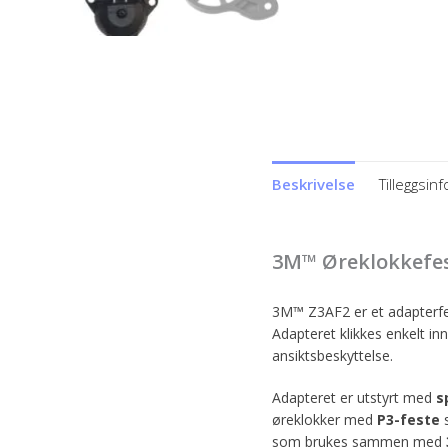
Beskrivelse
Tilleggsin
3M™ Øreklokkefest
3M™ Z3AF2 er et adapterfe
Adapteret klikkes enkelt in
ansiktsbeskyttelse.
Adapteret er utstyrt med
s
øreklokker med
P3-feste
s
som brukes sammen med