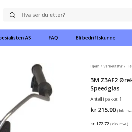
esialisten AS
FAQ
Bli bedriftskunde
Hjem
/
Verneutstyr
/
Hø
3M Z3AF2 Ørek
Speedglas
Antall i pakke:
1
kr
215.90
( ink. mva
kr
172.72
( eks. mva )