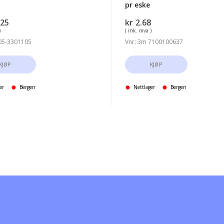
pr eske
.25
kr
2.68
)
( ink. mva )
 05-3301105
Vnr: 3m 7100100637
KJØP
KJØP
er
Bergen
Nettlager
Bergen