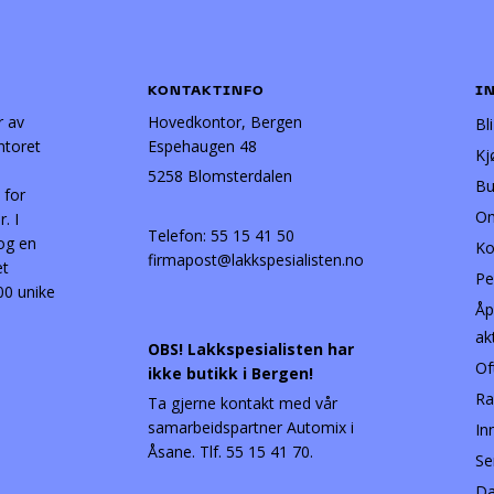
KONTAKTINFO
I
r av
Hovedkontor, Bergen
Bl
ntoret
Espehaugen 48
Kj
5258 Blomsterdalen
Bu
 for
Om
. I
Telefon:
55 15 41 50
 og en
Ko
firmapost@lakkspesialisten.no
et
Pe
00 unike
Åp
ak
OBS! Lakkspesialisten har
Of
ikke butikk i Bergen!
Ra
Ta gjerne kontakt med vår
samarbeidspartner Automix i
In
Åsane. Tlf. 55 15 41 70.
Se
Da