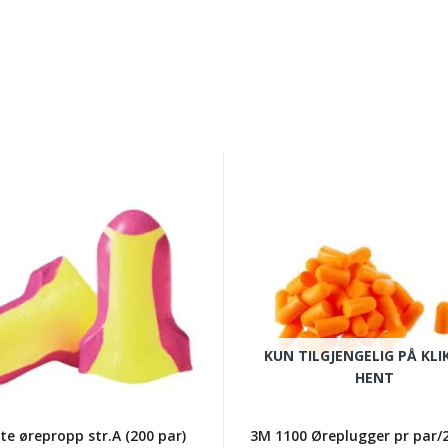
3M
1100
opp
Øreplugger
pr
par/200
par
pr
KUN TILGJENGELIG PÅ KLI
eske
HENT
ite ørepropp str.A (200 par)
3M 1100 Øreplugger pr par/