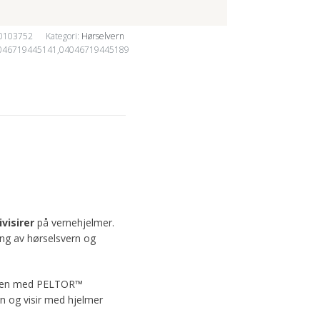
0103752
Kategori:
Hørselvern
046719445141,04046719445189
visirer
på vernehjelmer.
ring av hørselsvern og
ammen med PELTOR™
n og visir med hjelmer