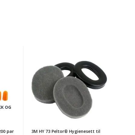
3M
HY
73
Peltor®
Hygienesett
til
Alert
KK OG
200 par
3M HY 73 Peltor® Hygienesett til