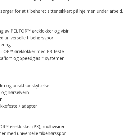
ørger for at tilbehøret sitter sikkert på hjelmen under arbeid.
ng av PELTOR™ øreklokker og visir
d universelle tilbehørsspor
tering
TOR™ øreklokker med P3-feste
saflo™ og Speedglas™ systemer
lm og ansiktsbeskyttelse
 og hørselvern
r
kkefeste / adapter
OR™ øreklokker (P3), multivisirer
lmer med universelle tilbehørsspor