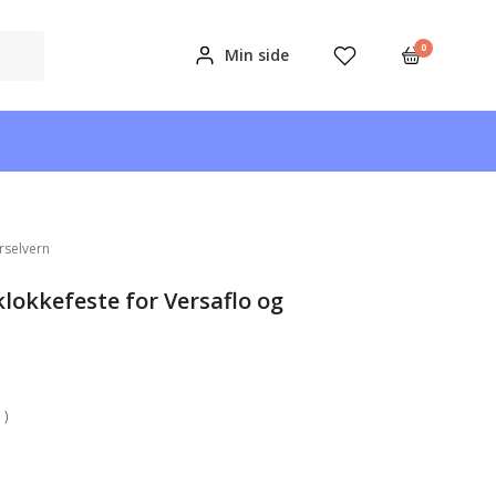
0
Min side
rselvern
lokkefeste for Versaflo og
 )