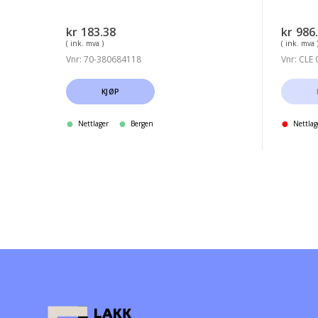
kr
183.38
kr
986
( ink. mva )
( ink. mva 
Vnr: 70-380684118
Vnr: CLE
KJØP
Nettlager
Bergen
Nettlag