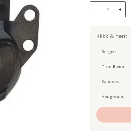
3M
-
+
Z3AF2
Øreklokkefeste
for
Versaflo
Klikk & hent
og
Speedglas
Bergen
antall
Trondheim
Sandnes
Haugesund