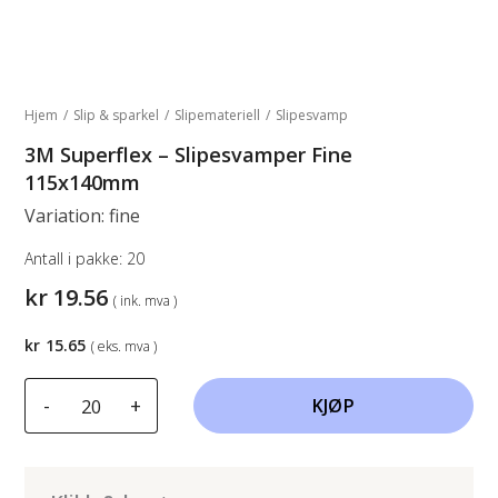
Hjem
/
Slip & sparkel
/
Slipemateriell
/
Slipesvamp
3M Superflex – Slipesvamper Fine
115x140mm
Variation: fine
Antall i pakke:
20
kr
19.56
( ink. mva )
kr
15.65
( eks. mva )
3M
-
+
KJØP
Superflex
-
Slipesvamper