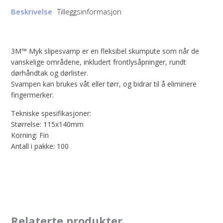
Beskrivelse
Tilleggsinformasjon
3M™ Myk slipesvamp er en fleksibel skumpute som når de
vanskelige områdene, inkludert frontlysåpninger, rundt
dørhåndtak og dørlister.
Svampen kan brukes våt eller tørr, og bidrar til å eliminere
fingermerker.
Tekniske spesifikasjoner:
Størrelse: 115x140mm
Korning: Fin
Antall i pakke: 100
Relaterte produkter