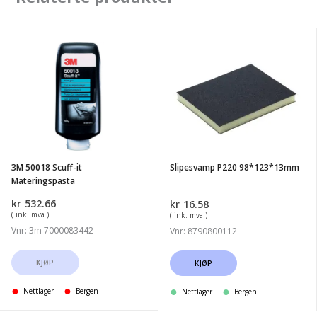
3M
Slipesvamp
50018
P220
Scuff-
98*123*13mm
it
Materingspasta
3M 50018 Scuff-it
Slipesvamp P220 98*123*13mm
Materingspasta
kr
532.66
kr
16.58
( ink. mva )
( ink. mva )
Vnr: 3m 7000083442
Vnr: 8790800112
KJØP
KJØP
Nettlager
Bergen
Nettlager
Bergen