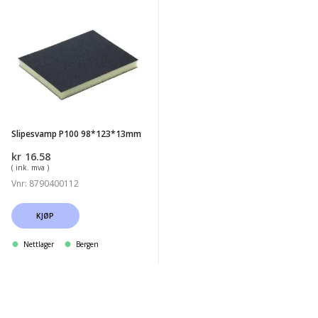
Slipesvamp
P100
98*123*13mm
Slipesvamp P100 98*123*13mm
kr
16.58
( ink. mva )
Vnr: 8790400112
KJØP
Nettlager
Bergen