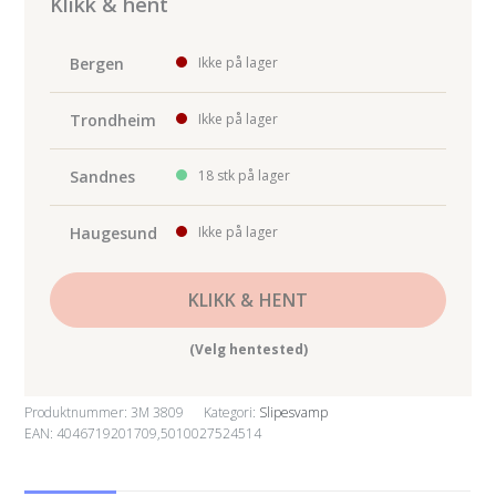
Fine
Klikk & hent
115x140mm
antall
Bergen
Ikke på lager
Trondheim
Ikke på lager
Sandnes
18 stk på lager
Haugesund
Ikke på lager
KLIKK & HENT
(Velg hentested)
Produktnummer:
3M 3809
Kategori:
Slipesvamp
EAN: 4046719201709,5010027524514