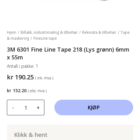
Hjem
/
Billakk, industrimaling & tilbehør
/
Rekvisita & tilbehør
/
Tape
& maskering
/
FineLine tape
3M 6301 Fine Line Tape 218 (Lys grønn) 6mm
x 55m
Antall i pakke:
1
kr
190.25
( ink. mva )
kr
152.20
( eks. mva )
3M
-
+
KJØP
6301
Fine
Line
Tape
Klikk & hent