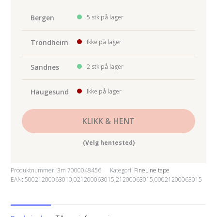
218
(Lys
Bergen
5 stk på lager
grønn)
6mm
Trondheim
Ikke på lager
x
55m
Sandnes
2 stk på lager
antall
Haugesund
Ikke på lager
KLIKK & HENT
(Velg hentested)
Produktnummer:
3m 7000048456
Kategori:
FineLine tape
EAN: 50021200063010,021200063015,21200063015,00021200063015