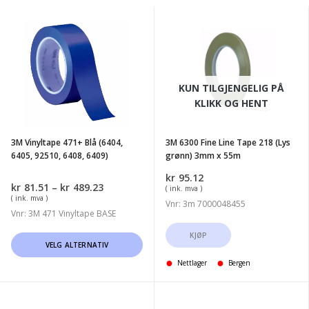
3M
3M
Vinyltape
6300
471+
Fine
Blå
Line
KUN TILGJENGELIG PÅ
(6404,
Tape
KLIKK OG HENT
6405,
218
92510,
(Lys
3M Vinyltape 471+ Blå (6404,
3M 6300 Fine Line Tape 218 (Lys
6408,
grønn)
6405, 92510, 6408, 6409)
grønn) 3mm x 55m
6409)
3mm
kr
95.12
x
Prisområde:
kr
81.51
–
kr
489.23
( ink. mva )
kr81.51
55m
( ink. mva )
Vnr: 3m 7000048455
til
Vnr: 3M 471 Vinyltape BASE
kr489.23
KJØP
Dette
VELG ALTERNATIV
produktet
Nettlager
Bergen
har
flere
Fine-
Finixa