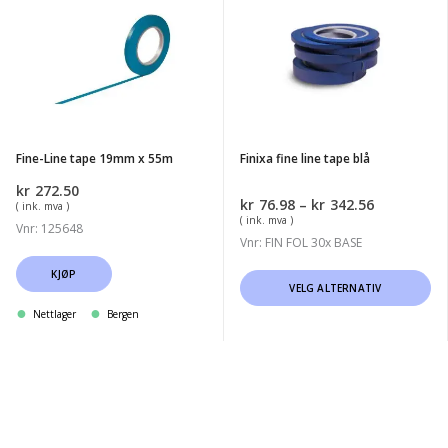
varianter.
Line
fine
Alternativene
tape
line
kan
19mm
tape
velges
x
blå
på
55m
produktsiden
Fine-Line tape 19mm x 55m
Finixa fine line tape blå
kr
272.50
Prisområd
kr
76.98
–
kr
342.56
( ink. mva )
kr76.98
( ink. mva )
Vnr: 125648
til
Vnr: FIN FOL 30x BASE
kr342.56
KJØP
Dette
VELG ALTERNATIV
produktet
Nettlager
Bergen
har
flere
varianter.
Alternativene
kan