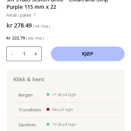
Purple 115 mm x 22
Antall i pakke:
1
kr
278.49
( ink. mva )
kr
222.79
( eks. mva )
3m
-
+
KJØP
51889
Scotch-
Brite™
Clean
Klikk & hent
and
Strip
Bergen
17 stk på lager
Purple
115
Trondheim
Ikke på lager
mm
x
Sandnes
10 stk på lager
22