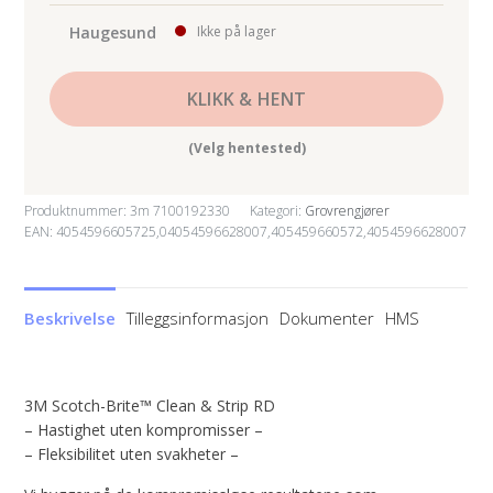
antall
Haugesund
Ikke på lager
KLIKK & HENT
(Velg hentested)
Produktnummer:
3m 7100192330
Kategori:
Grovrengjører
EAN: 4054596605725,04054596628007,405459660572,4054596628007
Beskrivelse
Tilleggsinformasjon
Dokumenter
HMS
3M Scotch-Brite™ Clean & Strip RD
– Hastighet uten kompromisser –
– Fleksibilitet uten svakheter –