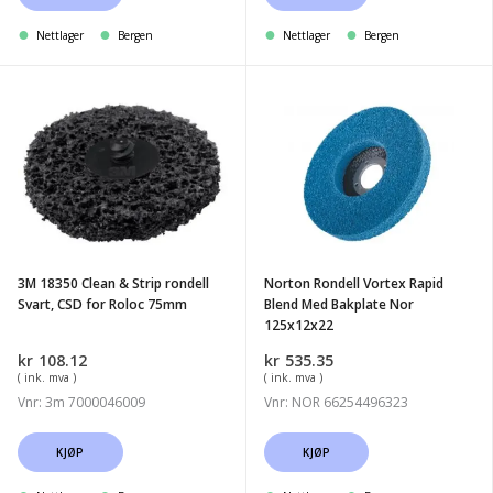
Nettlager
Bergen
Nettlager
Bergen
3M
Norton
18350
Rondell
Clean
Vortex
&
Rapid
Strip
Blend
rondell
Med
Svart,
Bakplate
3M 18350 Clean & Strip rondell
Norton Rondell Vortex Rapid
CSD
Nor
Svart, CSD for Roloc 75mm
Blend Med Bakplate Nor
for
125x12x22
125x12x22
Roloc
kr
108.12
kr
535.35
75mm
( ink. mva )
( ink. mva )
Vnr: 3m 7000046009
Vnr: NOR 66254496323
KJØP
KJØP