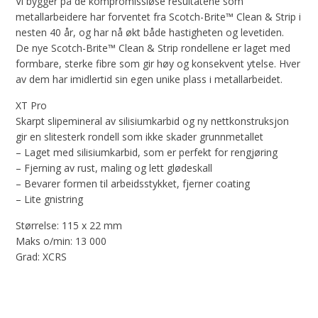
Vi bygger på de kompromissløse resultatene som
metallarbeidere har forventet fra Scotch-Brite™ Clean & Strip i
nesten 40 år, og har nå økt både hastigheten og levetiden.
De nye Scotch-Brite™ Clean & Strip rondellene er laget med
formbare, sterke fibre som gir høy og konsekvent ytelse. Hver
av dem har imidlertid sin egen unike plass i metallarbeidet.
XT Pro
Skarpt slipemineral av silisiumkarbid og ny nettkonstruksjon
gir en slitesterk rondell som ikke skader grunnmetallet
– Laget med silisiumkarbid, som er perfekt for rengjøring
– Fjerning av rust, maling og lett glødeskall
– Bevarer formen til arbeidsstykket, fjerner coating
– Lite gnistring
Størrelse: 115 x 22 mm
Maks o/min: 13 000
Grad: XCRS