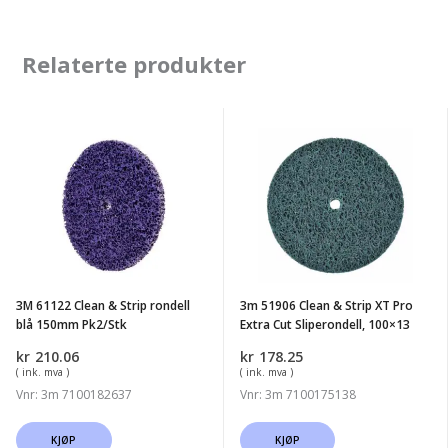
Relaterte produkter
3M
3m
61122
51906
Clean
Clean
&
&
Strip
Strip
rondell
XT
blå
Pro
3M 61122 Clean & Strip rondell
3m 51906 Clean & Strip XT Pro
150mm
Extra
blå 150mm Pk2/Stk
Extra Cut Sliperondell, 100×13
Pk2/Stk
Cut
kr
210.06
kr
178.25
Sliperondell,
( ink. mva )
( ink. mva )
100x13
Vnr: 3m 7100182637
Vnr: 3m 7100175138
KJØP
KJØP