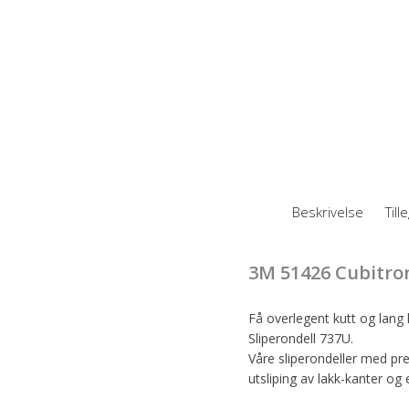
Beskrivelse
Til
3M 51426 Cubitron
Få overlegent kutt og lang
Sliperondell 737U.
Våre sliperondeller med pres
utsliping av lakk-kanter og 