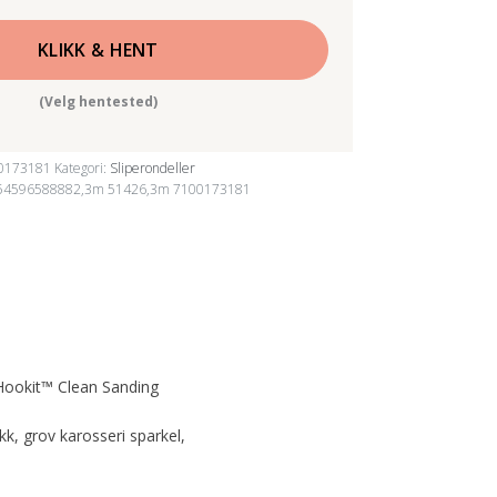
KLIKK & HENT
(Velg hentested)
0173181
Kategori:
Sliperondeller
54596588882,3m 51426,3m 7100173181
 Hookit™ Clean Sanding
kk, grov karosseri sparkel,