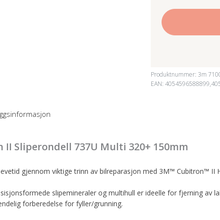
Produktnummer:
3m 710
EAN: 4054596588899,40
leggsinformasjon
 II Sliperondell 737U Multi 320+ 150mm
 levetid gjennom viktige trinn av bilreparasjon med 3M™ Cubitron™ II
isjonsformede slipemineraler og multihull er ideelle for fjerning av la
endelig forberedelse for fyller/grunning.