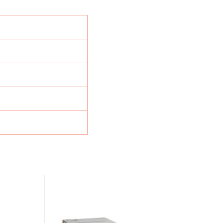
Mirka
Iridium
125mm