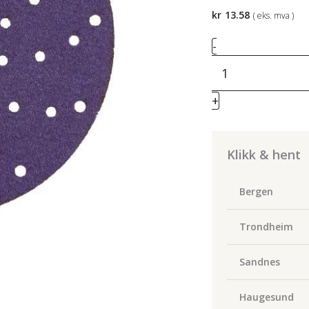
kr
13.58
( eks. mva )
3M
-
51426
Cubitron
II
+
Sliperondell
737U
Multi
Klikk & hent
320+
150mm
Bergen
antall
Trondheim
Sandnes
Haugesund