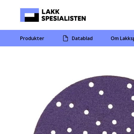
Skip
to
content
Produkter
Datablad
Om Lakksp