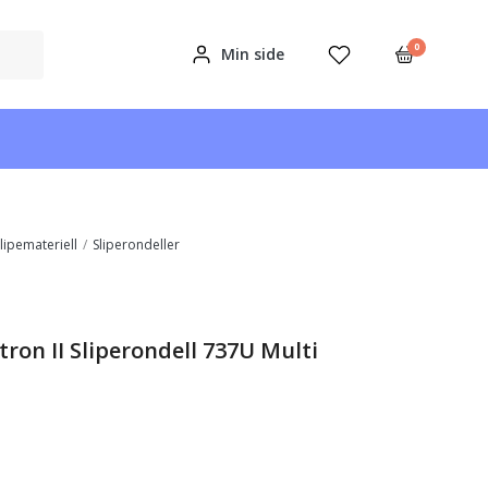
0
Min side
lipemateriell
/
Sliperondeller
ron II Sliperondell 737U Multi