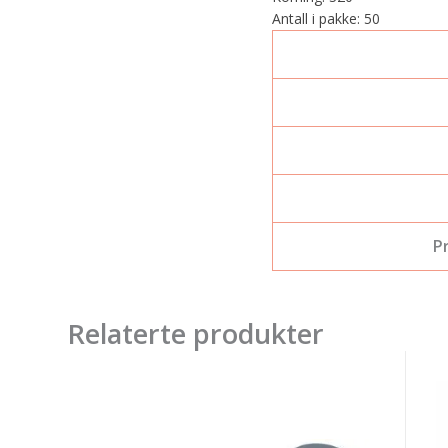
Antall i pakke: 50
P
Relaterte produkter
Mirka
3
Sliprrondell
2
WPF
3