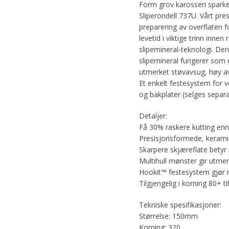
Form grov karosseri sparkel
Sliperondell 737U. Vårt pre
preparering av overflaten 
levetid i viktige trinn inn
slipemineral-teknologi. Den
slipemineral fungerer som 
utmerket støvavsug, høy av
Et enkelt festesystem for v
og bakplater (selges separa
Detaljer:
Få 30% raskere kutting enn
Presisjonsformede, keramisk
Skarpere skjæreflate betyr m
Multihull mønster gir utme
Hookit™ festesystem gjør r
Tilgjengelig i korning 80+ ti
Tekniske spesifikasjoner:
Størrelse: 150mm
Korning: 320