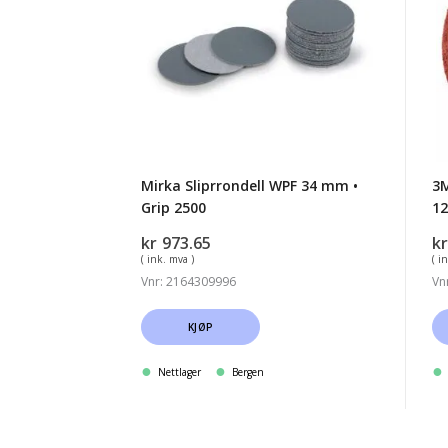
34
9
mm
3
•
sl
Grip
1
2500
Mirka Sliprrondell WPF 34 mm •
3M
Grip 2500
1
kr
973.65
kr
( ink. mva )
( i
Vnr: 2164309996
Vn
KJØP
Nettlager
Bergen