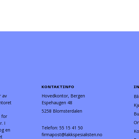
KONTAKTINFO
I
r av
Hovedkontor, Bergen
Bl
ntoret
Espehaugen 48
Kj
5258 Blomsterdalen
Bu
 for
Om
. I
Telefon:
55 15 41 50
 og en
Ko
firmapost@lakkspesialisten.no
et