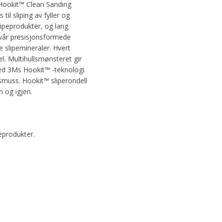
I Hookit™ Clean Sanding
il sliping av fyller og
lipeprodukter, og lang
d vår presisjonsformede
e slipemineraler. Hvert
l. Multihullsmønsteret gir
med 3Ms Hookit™ -teknologi.
 smuss. Hookit™ sliperondell
n og igjen.
eprodukter.