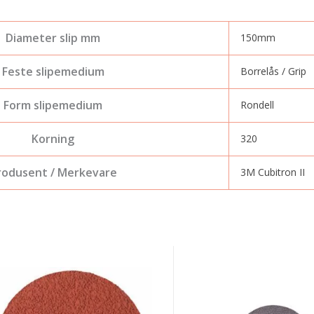
Diameter slip mm
150mm
Feste slipemedium
Borrelås / Grip
Form slipemedium
Rondell
Korning
320
rodusent / Merkevare
3M Cubitron II
M
Mirka
7618
Q
M
Silver