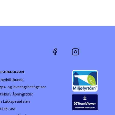
NFORMASJON
i bedriftskunde
øps- og leveringsbetingelser
tikker / Åpningstider
 Lakkspesialisten
ntakt oss