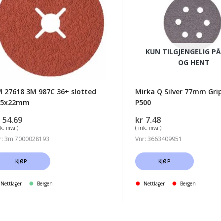
87C
77mm
6+
Grip
otted
6
25x22mm
hull
KUN TILGJENGELIG PÅ
P500
OG HENT
 27618 3M 987C 36+ slotted
Mirka Q Silver 77mm Grip
25x22mm
P500
54.69
kr
7.48
nk. mva )
( ink. mva )
r: 3m 7000028193
Vnr: 3663409951
KJØP
KJØP
Nettlager
Bergen
Nettlager
Bergen