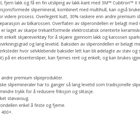
, fjern lakk og få en fin utsliping av lakk-kant med 3M™ Cubitron™ I
sisjonsformede slipemineral, kombinert med multihull, kan også brukes t
for videre prosess. Overlegent kutt, 30% raskere enn andre premium s
en reparasjon av bilkarosseri. Overflaten av sliperondellen er belagt me
 er laget av skarpe trekantformede elektrostatisk orienterte keramisk
et enkelt skjæreverktøy for å skjære gjennom lakk og karosseri sparke
virkningsgrad og lang levetid. Baksiden av sliperondellen er belagt 
erksteder hvor selvklebende baksider lett kan bli ødelagte av støv og
t) på en eksentersliper, kan fjernes rent og enkelt, og kan brukes igje
 andre premium slipeprodukter.
e slipemineraler har to ganger så lang levetid som tradisjonelle slip
indre trykk for å redusere friksjon og slitasje.
rket støvavsug.
ondellen enkel å feste og fjerne.
l 400+.