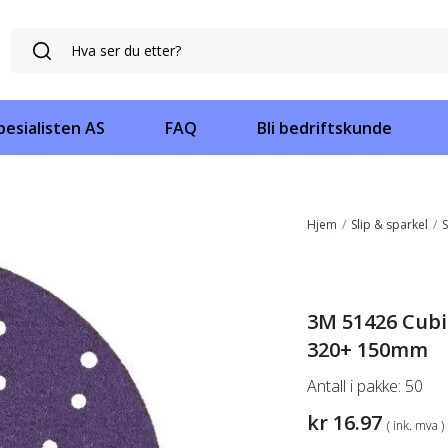
esialisten AS
FAQ
Bli bedriftskunde
Hjem
/
Slip & sparkel
/
S
3M 51426 Cubit
320+ 150mm
Antall i pakke:
50
kr
16.97
( ink. mva )