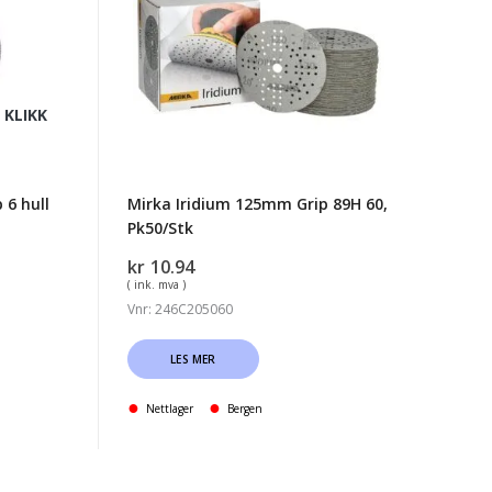
Grip
89H
60,
Pk50/Stk
 KLIKK
 6 hull
Mirka Iridium 125mm Grip 89H 60,
Pk50/Stk
kr
10.94
( ink. mva )
Vnr: 246C205060
LES MER
Nettlager
Bergen