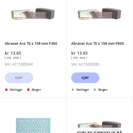
Ace
Ace
70
70
x
x
198
198
mm
mm
P400
P800
Abranet Ace 70 x 198 mm P400
Abranet Ace 70 x 198 mm P800
kr
13.65
kr
13.65
( ink. mva )
( ink. mva )
Vnr: AC15005041
Vnr: AC15005081
KJØP
KJØP
Nettlager
Bergen
Nettlager
Bergen
Norton
Abranet
Multi-
Ace
Air
70
Plus
x
KUN TILGJENGELIG PÅ