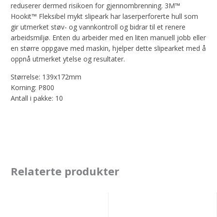
reduserer dermed risikoen for gjennombrenning. 3M™
Hookit™ Fleksibel mykt slipeark har laserperforerte hull som
gir utmerket støv- og vannkontroll og bidrar til et renere
arbeidsmiljø. Enten du arbeider med en liten manuell jobb eller
en større oppgave med maskin, hjelper dette slipearket med å
oppnå utmerket ytelse og resultater.
Størrelse: 139x172mm
Korning: P800
Antall i pakke: 10
Relaterte produkter
Abranet
Abranet