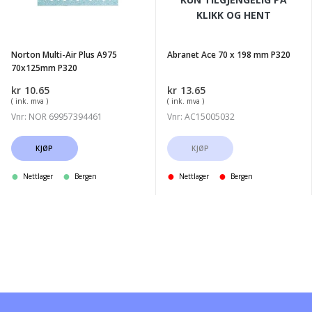
A975
198
KLIKK OG HENT
70x125mm
mm
P320
P320
Norton Multi-Air Plus A975
Abranet Ace 70 x 198 mm P320
70x125mm P320
kr
10.65
kr
13.65
( ink. mva )
( ink. mva )
Vnr: NOR 69957394461
Vnr: AC15005032
KJØP
KJØP
Nettlager
Bergen
Nettlager
Bergen