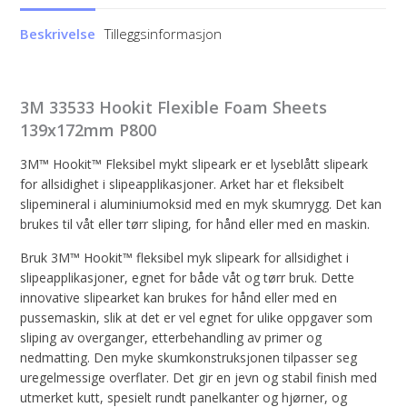
Beskrivelse
Tilleggsinformasjon
3M 33533 Hookit Flexible Foam Sheets
139x172mm P800
3M™ Hookit™ Fleksibel mykt slipeark er et lyseblått slipeark
for allsidighet i slipeapplikasjoner. Arket har et fleksibelt
slipemineral i aluminiumoksid med en myk skumrygg. Det kan
brukes til våt eller tørr sliping, for hånd eller med en maskin.
Bruk 3M™ Hookit™ fleksibel myk slipeark for allsidighet i
slipeapplikasjoner, egnet for både våt og tørr bruk. Dette
innovative slipearket kan brukes for hånd eller med en
pussemaskin, slik at det er vel egnet for ulike oppgaver som
sliping av overganger, etterbehandling av primer og
nedmatting. Den myke skumkonstruksjonen tilpasser seg
uregelmessige overflater. Det gir en jevn og stabil finish med
utmerket kutt, spesielt rundt panelkanter og hjørner, og