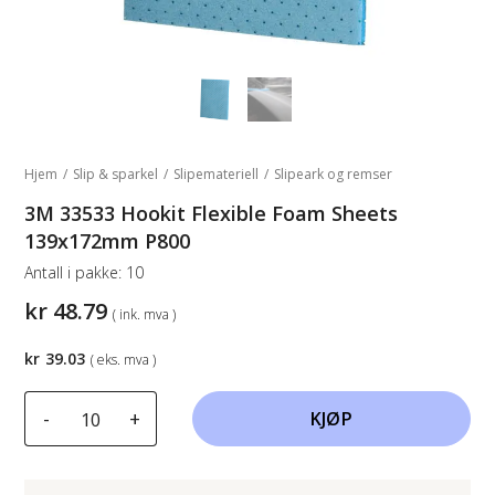
Hjem
/
Slip & sparkel
/
Slipemateriell
/
Slipeark og remser
3M 33533 Hookit Flexible Foam Sheets
139x172mm P800
Antall i pakke:
10
kr
48.79
( ink. mva )
kr
39.03
( eks. mva )
3M
-
+
KJØP
33533
Hookit
Flexible