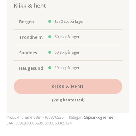
Foam
Klikk & hent
Sheets
139x172mm
Bergen
1270 stk på lager
P800
antall
Trondheim
60 stk på lager
Sandnes
60 stk på lager
Haugesund
30 stk på lager
KLIKK & HENT
(Velg hentested)
Produktnummer:
3m 7100376526
Kategori:
Slipeark og remser
EAN: 50068060065051,068060065124