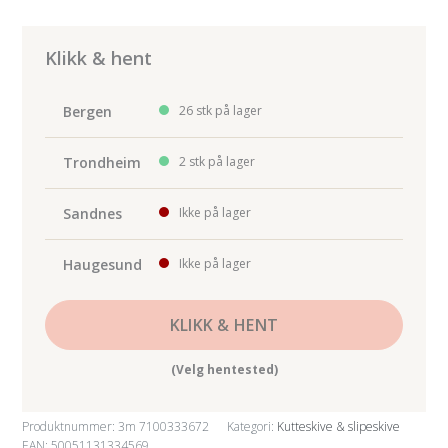
Cubitron
3
Kappeskive,
Klikk & hent
75
x
Bergen
26 stk på lager
1,0
x
Trondheim
2 stk på lager
9,53
mm,
Sandnes
Ikke på lager
antall
Haugesund
Ikke på lager
KLIKK & HENT
(Velg hentested)
Produktnummer:
3m 7100333672
Kategori:
Kutteskive & slipeskive
EAN: 50051131334569