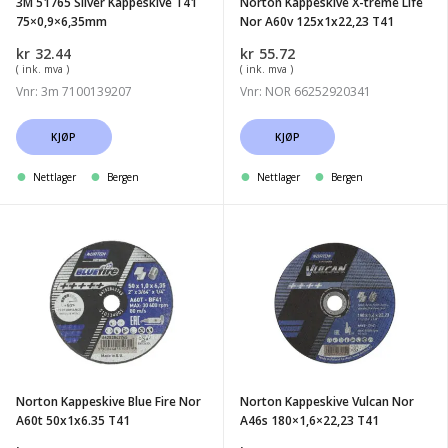
3M 51765 Silver Kappeskive T41
Norton Kappeskive X-treme Life
125x1x22,23
75×0,9×6,35mm
Nor A60v 125x1x22,23 T41
T41
kr
32.44
kr
55.72
( ink. mva )
( ink. mva )
Vnr: 3m 7100139207
Vnr: NOR 66252920341
KJØP
KJØP
Nettlager
Bergen
Nettlager
Bergen
Norton
Norton
Kappeskive
Kappeskive
Blue
Vulcan
Fire
Nor
Nor
A46s
A60t
180x1,6x22,23
50x1x6.35
T41
Norton Kappeskive Blue Fire Nor
Norton Kappeskive Vulcan Nor
T41
A60t 50x1x6.35 T41
A46s 180×1,6×22,23 T41