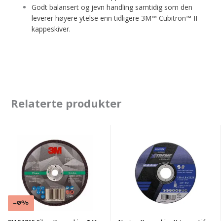
Godt balansert og jevn handling samtidig som den
leverer høyere ytelse enn tidligere 3M™ Cubitron™ II
kappeskiver.
Relaterte produkter
3M
Norton
51765
Kappeskive
Silver
X-
Kappeskive
treme
T41
Life
75x0,9x6,35mm
Nor
-0%
A60v