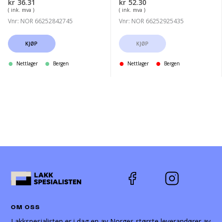
kr
36.31
kr
52.30
( ink. mva )
( ink. mva )
Vnr: NOR 66252842745
Vnr: NOR 66252925435
KJØP
KJØP
Nettlager
Bergen
Nettlager
Bergen
OM OSS
Lakkspesialisten er i dag en av Norges største leverandører av