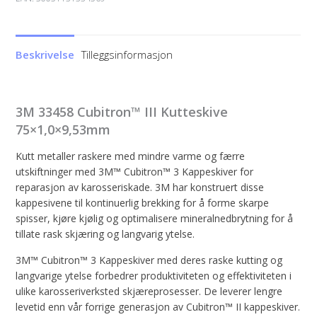
Beskrivelse
Tilleggsinformasjon
3M 33458 Cubitron™ III Kutteskive
75×1,0×9,53mm
Kutt metaller raskere med mindre varme og færre
utskiftninger med 3M™ Cubitron™ 3 Kappeskiver for
reparasjon av karosseriskade. 3M har konstruert disse
kappesivene til kontinuerlig brekking for å forme skarpe
spisser, kjøre kjølig og optimalisere mineralnedbrytning for å
tillate rask skjæring og langvarig ytelse.
3M™ Cubitron™ 3 Kappeskiver med deres raske kutting og
langvarige ytelse forbedrer produktiviteten og effektiviteten i
ulike karosseriverksted skjæreprosesser. De leverer lengre
levetid enn vår forrige generasjon av Cubitron™ II kappeskiver.