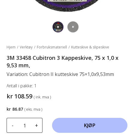
Hjem
/
Verktøy
/
Forbruksmateriell
/
Kutteskive & slipeskive
3M 33458 Cubitron 3 Kappeskive, 75 x 1,0 x
9,53 mm,
Variation: Cubitron II kutteskive 75×1,0x9,53mm
Antall i pakke:
1
kr
108.59
( ink. mva )
kr
86.87
( eks. mva )
3M
-
+
KJØP
33458