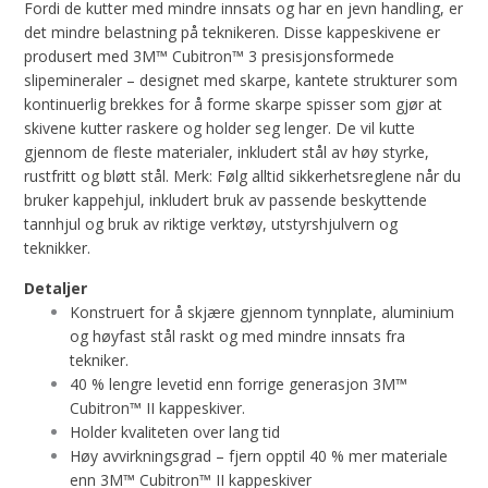
Fordi de kutter med mindre innsats og har en jevn handling, er
det mindre belastning på teknikeren. Disse kappeskivene er
produsert med 3M™ Cubitron™ 3 presisjonsformede
slipemineraler – designet med skarpe, kantete strukturer som
kontinuerlig brekkes for å forme skarpe spisser som gjør at
skivene kutter raskere og holder seg lenger. De vil kutte
gjennom de fleste materialer, inkludert stål av høy styrke,
rustfritt og bløtt stål. Merk: Følg alltid sikkerhetsreglene når du
bruker kappehjul, inkludert bruk av passende beskyttende
tannhjul og bruk av riktige verktøy, utstyrshjulvern og
teknikker.
Detaljer
Konstruert for å skjære gjennom tynnplate, aluminium
og høyfast stål raskt og med mindre innsats fra
tekniker.
40 % lengre levetid enn forrige generasjon 3M™
Cubitron™ II kappeskiver.
Holder kvaliteten over lang tid
Høy avvirkningsgrad – fjern opptil 40 % mer materiale
enn 3M™ Cubitron™ II kappeskiver