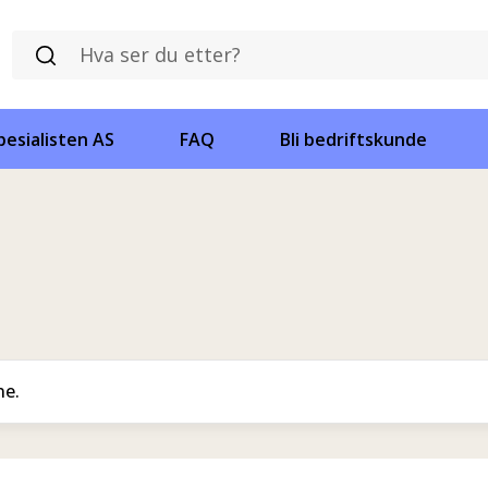
esialisten AS
FAQ
Bli bedriftskunde
ne.