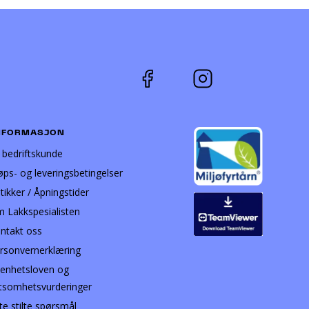
NFORMASJON
i bedriftskunde
øps- og leveringsbetingelser
tikker / Åpningstider
 Lakkspesialisten
ntakt oss
rsonvernerklæring
enhetsloven og
tsomhetsvurderinger
te stilte spørsmål