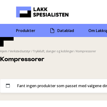
Skip
to
content
Produkter
Datablad
Om Lakksp
Hjem
/
Verkstedsutstyr
/
Trykkluft, slanger og koblinger
/
Kompressorer
Kompressorer
Fant ingen produkter som passet med valgene di