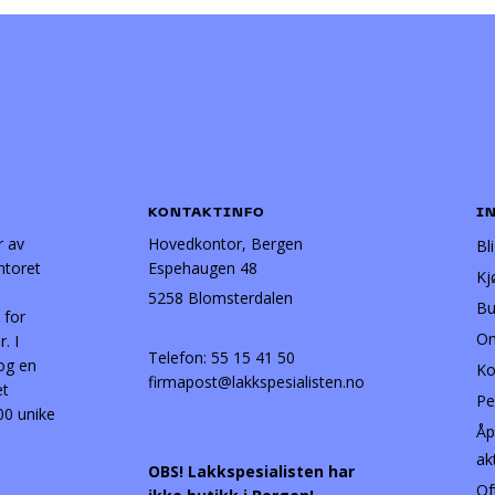
KONTAKTINFO
I
r av
Hovedkontor, Bergen
Bl
ntoret
Espehaugen 48
Kj
5258 Blomsterdalen
Bu
 for
Om
. I
Telefon:
55 15 41 50
 og en
Ko
firmapost@lakkspesialisten.no
et
Pe
00 unike
Åp
ak
OBS! Lakkspesialisten har
Of