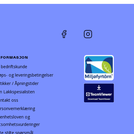
NFORMASJON
i bedriftskunde
øps- og leveringsbetingelser
tikker / Åpningstider
 Lakkspesialisten
ntakt oss
rsonvernerklæring
enhetsloven og
tsomhetsvurderinger
te stilte spørsmål