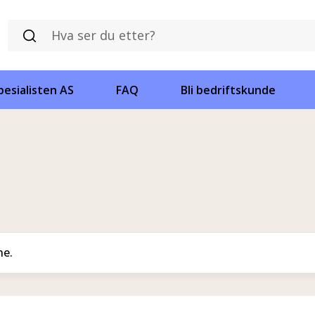
esialisten AS
FAQ
Bli bedriftskunde
ne.