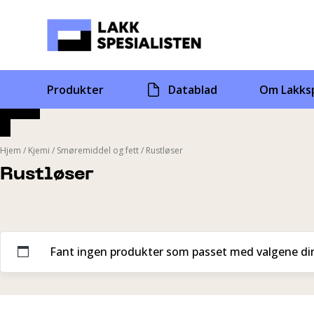
Skip
to
content
Produkter
Datablad
Om Lakksp
Hjem
/
Kjemi
/
Smøremiddel og fett
/
Rustløser
Rustløser
Fant ingen produkter som passet med valgene di