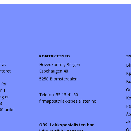
KONTAKTINFO
I
r av
Hovedkontor, Bergen
Bl
ntoret
Espehaugen 48
Kj
5258 Blomsterdalen
Bu
 for
Om
. I
Telefon:
55 15 41 50
 og en
Ko
firmapost@lakkspesialisten.no
et
Pe
00 unike
Åp
ak
OBS! Lakkspesialisten har
Of