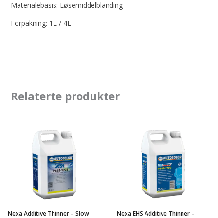
Materialebasis: Løsemiddelblanding
Forpakning: 1L / 4L
Relaterte produkter
Nexa
Nexa
Additive
EHS
Thinner
Additive
-
Thinner
Slow
-
Medium
Nexa Additive Thinner – Slow
Nexa EHS Additive Thinner –