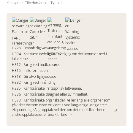
antall
Kategorier:
Tilbehør/annet
,
Tynner
FARE
Faresetninger
H226
Brannfarlig væske og damp.
H304
Kan være dødelig ved svelging om det kommer ned i
luftveiene.
H312
Farlig ved hudkontakt.
H315
Irriterer huden.
H318
Gir alvorlig øyeskade.
H332
Farlig ved innånding.
H335
Kan forårsake irritasjon av luftveiene.
H336
Kan forårsake døsighet eller svimmelhet.
H373
Kan forårsake organskader <eller angi alle organer som
påvirkes dersom disse er kjent.> ved langvarig eller gjentatt
eksponering <Angi opptaksvei dersom det med sikkerhet er at ingen
andre opptaksveier er årsak til faren>.