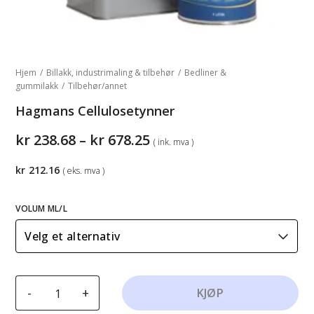
Hjem
/
Billakk, industrimaling & tilbehør
/
Bedliner &
gummilakk
/
Tilbehør/annet
Hagmans Cellulosetynner
Prisområde:
kr
238.68
–
kr
678.25
( ink. mva )
kr238.68
til
kr
212.16
( eks. mva )
kr678.25
VOLUM ML/L
Hagmans
-
+
KJØP
Cellulosetynner