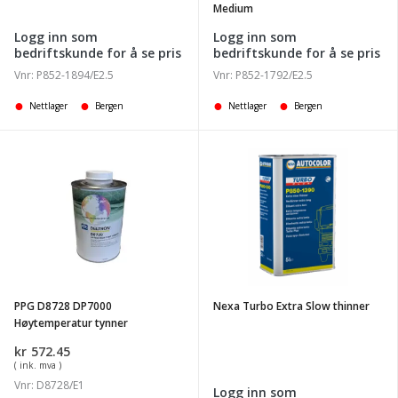
Medium
Logg inn som
Logg inn som
bedriftskunde for å se pris
bedriftskunde for å se pris
Vnr: P852-1894/E2.5
Vnr: P852-1792/E2.5
Nettlager
Bergen
Nettlager
Bergen
PPG
Nexa
D8728
Turbo
DP7000
Extra
Høytemperatur
Slow
tynner
thinner
PPG D8728 DP7000
Nexa Turbo Extra Slow thinner
Høytemperatur tynner
kr
572.45
( ink. mva )
Vnr: D8728/E1
Logg inn som