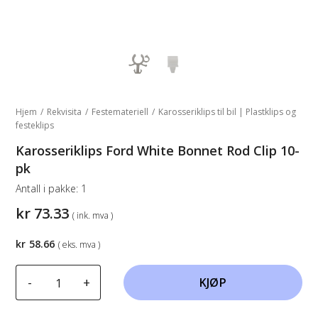
Hjem
/
Rekvisita
/
Festemateriell
/
Karosseriklips til bil | Plastklips og
festeklips
Karosseriklips Ford White Bonnet Rod Clip 10-
pk
Antall i pakke:
1
kr
73.33
( ink. mva )
kr
58.66
( eks. mva )
Karosseriklips
-
+
KJØP
Ford
White