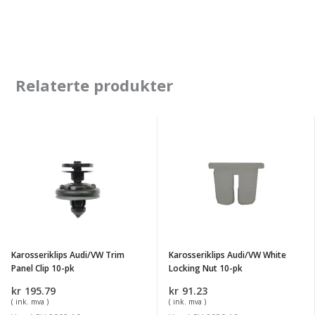
Relaterte produkter
Karosseriklips
Karosseriklips
Audi/VW
Audi/VW
Trim
White
Panel
Locking
Clip
Nut
10-
10-
pk
pk
Karosseriklips Audi/VW Trim
Karosseriklips Audi/VW White
Panel Clip 10-pk
Locking Nut 10-pk
kr
195.79
kr
91.23
( ink. mva )
( ink. mva )