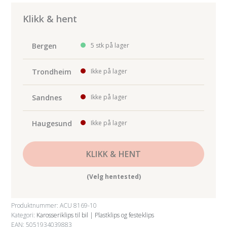
Bonnet
Rod
Klikk & hent
Clip
10-
Bergen
5 stk på lager
pk
antall
Trondheim
Ikke på lager
Sandnes
Ikke på lager
Haugesund
Ikke på lager
KLIKK & HENT
(Velg hentested)
Produktnummer:
ACU 8169-10
Kategori:
Karosseriklips til bil | Plastklips og festeklips
EAN: 5051934039883