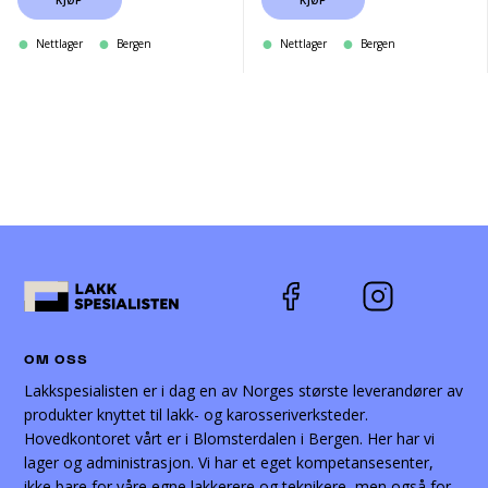
KJØP
KJØP
Nettlager
Bergen
Nettlager
Bergen
OM OSS
Lakkspesialisten er i dag en av Norges største leverandører av
produkter knyttet til lakk- og karosseriverksteder.
Hovedkontoret vårt er i Blomsterdalen i Bergen. Her har vi
lager og administrasjon. Vi har et eget kompetansesenter,
ikke bare for våre egne lakkerere og teknikere, men også for