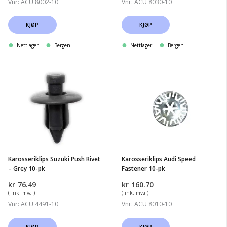
Vnr: ACU 8002-10
Vnr: ACU 8030-10
KJØP
KJØP
Nettlager
Bergen
Nettlager
Bergen
Karosseriklips
Karosseriklips
Suzuki
Audi
Push
Speed
Rivet
Fastener
-
10-
Grey
pk
10-
Karosseriklips Suzuki Push Rivet
Karosseriklips Audi Speed
pk
– Grey 10-pk
Fastener 10-pk
kr
76.49
kr
160.70
( ink. mva )
( ink. mva )
Vnr: ACU 4491-10
Vnr: ACU 8010-10